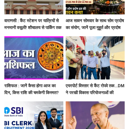
वाराणसी : कैंट स्टेशन पर यात्रियों से
आज सावन सोमवार के साथ सोम प्रदोष
मनमानी वसूली! शौचालय से पार्किंग तक
का संयोग, जानें पूजा मुहूर्त और प्रदोष
गड़बड़ी, तीन ठेकेदारों पर 1 लाख
व्रत कथा
जुर्माना
राशिफल : जानें कैसा होगा आज का
एयरपोर्ट विस्तार से कैंट रोपवे तक...DM
दिन, किस राशि की चमकेगी किस्मत?
ने परखी विकास परियोजनाओं की
रफ्तार, निर्माण कार्य तेज के दिए निर्देश