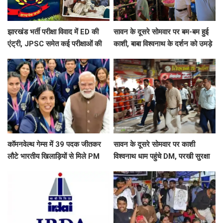
झारखंड भर्ती परीक्षा विवाद में ED की
सावन के दूसरे सोमवार पर बम-बम हुई
एंट्री, JPSC समेत कई परीक्षाओं की
काशी, बाबा विश्वनाथ के दर्शन को उमड़े
जांच शुरू, 17वें दिन भी छात्रों का
शिवभक्त, अफसरों ने की पुष्पवर्षा
आंदोलन जारी ​​​​​​​
कॉमनवेल्थ गेम्स में 39 पदक जीतकर
सावन के दूसरे सोमवार पर काशी
लौटे भारतीय खिलाड़ियों से मिले PM
विश्वनाथ धाम पहुंचे DM, परखी सुरक्षा
मोदी, बोले- जो खेलेगा, वो खिलेगा
व्यवस्था, श्रद्धालुओं से लिया फीडबैक