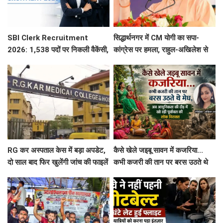
SBI Clerk Recruitment
सिद्धार्थनगर में CM योगी का सपा-
2026: 1,538 पदों पर निकली वैकेंसी,
कांग्रेस पर हमला, राहुल-अखिलेश से
जानें पूरी डिटेल्स
पूछा- सत्ता में रहने के दौरान युवाओं के
लिए क्या किया?
RG कर अस्पताल केस में बड़ा अपडेट,
कैसे खेले जइबू सावन में कजरिया...
दो साल बाद फिर खुलेंगी जांच की फाइलें
कभी कजरी की तान पर बरस उठते थे
मेघ, अब आधुनिकता की दौड़ में खो रही
पूर्वांचल की लोक विरासत