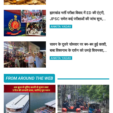
झारखंड भर्ती परीक्षा विवाद में ED की एंट्री,
JPSC समेत कई परीक्षाओं की जांच शुरू,
17वें दिन भी छात्रों का आंदोलन जारी ​​​​​​​
ANKITA YADAV
सावन के दूसरे सोमवार पर बम-बम हुई काशी,
बाबा विश्वनाथ के दर्शन को उमड़े शिवभक्त,
अफसरों ने की पुष्पवर्षा
ANKITA YADAV
FROM AROUND THE WEB