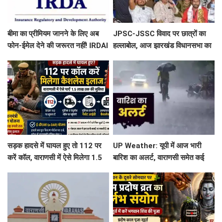
बीमा का प्रीमियम जानने के लिए अब
JPSC-JSSC विवाद पर छात्रों का
फोन-ईमेल देने की जरूरत नहीं! IRDAI
हल्लाबोल, आज झारखंड विधानसभा का
ने कंपनियों को लगाई फटकार
घेराव; रांची में हाई अलर्ट
सड़क हादसे में घायल हुए तो 112 पर
UP Weather: यूपी में आज भारी
करें कॉल, वाराणसी में ऐसे मिलेगा 1.5
बारिश का अलर्ट, वाराणसी समेत कई
लाख तक कैशलेस इलाज
जिलों में बरसेंगे बादल