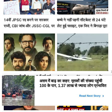
14वीं JPSC रद्द करने पर सरकार
बच्चे ने नहीं पहनी सीटबेल्ट तो 24 घंटे
राजी, CBI जांच और JSSC-CGL पर
लेट हुई फ्लाइट, एक जिद ने बिगाड़ा पूरा
नहीं बनी बात, जारी रहेगा छात्र आंदोलन
शेड्यूल
अरशद वारसी की Asur 3 में हुई नई
Ajit Pawar Plane Crash के
एक्ट्रेस की एंट्री, जानिए कब शुरु होगी
महीनों बाद बारामती में फिर विमान
साइकोलॉजिकल थ्रिलर वेब सिरीज की
हादसा, ट्रेनर एयरक्राफ्ट क्रैश,
शूटिंग ?
पायलट सेफ