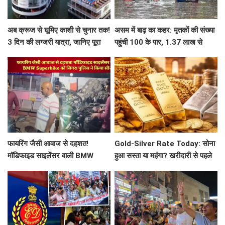
अब क्रूज से घूमिए काशी से चुनार तक!
असम में बाढ़ का कहर: मृतकों की संख्या
3 दिन की लग्जरी यात्रा, जानिए पूरा
पहुंची 100 के पार, 1.37 लाख से
प्लान
ज्यादा लोग प्रभावित
फायरिंग जैसी आवाज से दहशत!
Gold-Silver Rate Today: सोना
मॉडिफाइड साइलेंसर वाली BMW
हुआ सस्ता या महंगा? खरीदारी से पहले
Superbike को सिगरा पुलिस ने किया
जानें आज का लेटेस्ट रेट
सीज