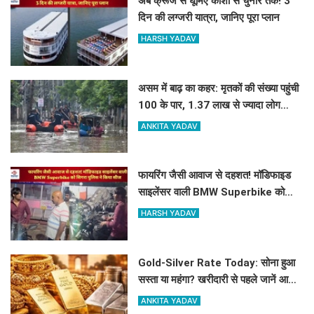
अब क्रूज से घूमिए काशी से चुनार तक! 3
दिन की लग्जरी यात्रा, जानिए पूरा प्लान
HARSH YADAV
असम में बाढ़ का कहर: मृतकों की संख्या पहुंची
100 के पार, 1.37 लाख से ज्यादा लोग
प्रभावित
ANKITA YADAV
फायरिंग जैसी आवाज से दहशत! मॉडिफाइड
साइलेंसर वाली BMW Superbike को
सिगरा पुलिस ने किया सीज
HARSH YADAV
Gold-Silver Rate Today: सोना हुआ
सस्ता या महंगा? खरीदारी से पहले जानें आज
का लेटेस्ट रेट
ANKITA YADAV