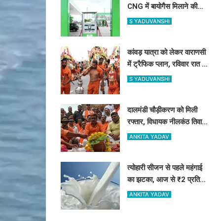
CNG में बायोगैस मिलाने की
तैयारी, 23,731 करोड़ की
S YADUVANSHI
योजना को मंजूरी
कांवड़ यात्रा को लेकर वाराणसी
में ट्रैफिक प्लान, रविवार रात से
बड़े वाहनों का प्रवेश बंद
S YADUVANSHI
दालमंडी चौड़ीकरण को मिली
रफ्तार, विधायक नीलकंठ तिवारी
ने किया भूमि पूजन, 3 महीने में
ANKITA YADAV
तैयार होगी मॉडल सड़क
त्योहारी सीजन से पहले महंगाई
का झटका, आज से ₹2 प्रति
लीटर महंगा हुआ दूध
ANKITA YADAV