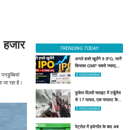
0 हजार
TRENDING TODAY
अगले हफ्ते खुलेंगे 9 IPO, जानें
किसका GMP सबसे ज्यादा,
प्राइस, लॉट और तारीख
नडुब्बियां
S YADUVANSHI
ना जा रहा है।
फुकेत-दिल्ली फ्लाइट में टर्बुलेंस
से 17 घायल, एक पायलट के
डोप टेस्ट पर सवाल, Air
S YADUVANSHI
India ने क्या कहा?
पेट्रोल में इथेनॉल के बाद अब