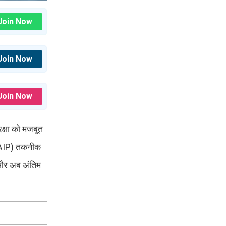
Join Now
Join Now
Join Now
रक्षा को मजबूत
न (AIP) तकनीक
ै और अब अंतिम