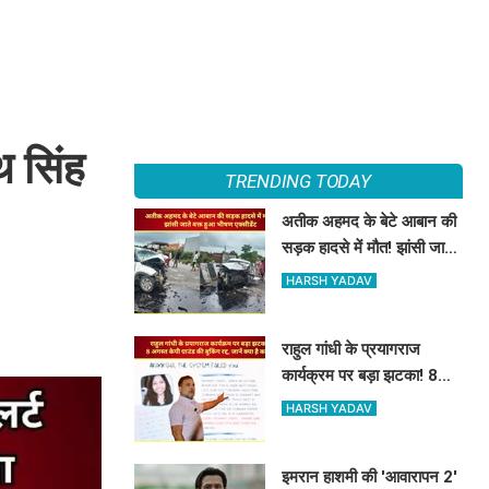
थ सिंह
TRENDING TODAY
अतीक अहमद के बेटे आबान की
सड़क हादसे में मौत! झांसी जाते
वक्त हुआ भीषण एक्सीडेंट
HARSH YADAV
राहुल गांधी के प्रयागराज
कार्यक्रम पर बड़ा झटका! 8
अगस्त केपी ग्राउंड की बुकिंग
HARSH YADAV
रद्द, जानें क्या है कारण
इमरान हाशमी की 'आवारापन 2'