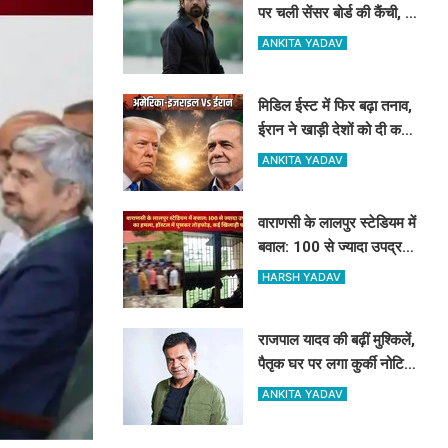
पर चली सेंसर बोर्ड की कैंची, कई
सीन्स में बदलाव के बाद मिली
ANKITA YADAV
मंजूरी
मिडिल ईस्ट में फिर बढ़ा तनाव,
ईरान ने खाड़ी देशों को दी कड़ी
चेतावनी, कहा- अमेरिका ने
ANKITA YADAV
अटैक किया तो...
वाराणसी के लालपुर स्टेडियम में
बवाल: 100 से ज्यादा उपद्रवियों
का हमला, हॉस्टल में घुसकर
HARSH YADAV
तोड़फोड़, कई खिलाड़ी घायल
राजपाल यादव की बढ़ीं मुश्किलें,
पैतृक घर पर लगा कुर्की नोटिस;
34 दिन में ₹16.61 करोड़ नहीं
ANKITA YADAV
चुकाए तो होगी नीलामी