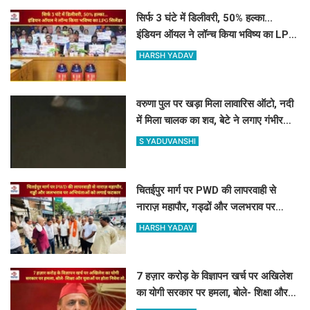
सिर्फ 3 घंटे में डिलीवरी, 50% हल्का...
इंडियन ऑयल ने लॉन्च किया भविष्य का LPG
सिलेंडर
HARSH YADAV
वरुणा पुल पर खड़ा मिला लावारिस ऑटो, नदी
में मिला चालक का शव, बेटे ने लगाए गंभीर
आरोप
S YADUVANSHI
चितईपुर मार्ग पर PWD की लापरवाही से
नाराज़ महापौर, गड्ढों और जलभराव पर
अभियंताओं को लगाई फटकार
HARSH YADAV
7 हज़ार करोड़ के विज्ञापन खर्च पर अखिलेश
का योगी सरकार पर हमला, बोले- शिक्षा और
युवाओं पर होता निवेश तो...