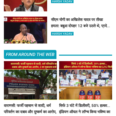
HARSH YADAV
सीएम योगी का अखिलेश यादव पर तीखा
हमला: बबुआ दोपहर 12 बजे उठते थे, प्रदेश
की चिंता का समय...
HARSH YADAV
FROM AROUND THE WEB
वाराणसी: फर्जी पहचान से शादी, धर्म
सिर्फ 3 घंटे में डिलीवरी, 50% हल्का...
परिवर्तन का दबाव और दुष्कर्म का आरोप,
इंडियन ऑयल ने लॉन्च किया भविष्य का