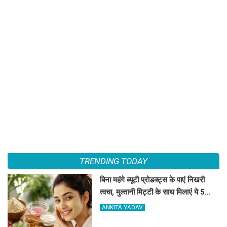
TRENDING TODAY
बिना महंगे ब्यूटी प्रोडक्ट्स के पाएं निखरी
त्वचा, मुल्तानी मिट्टी के साथ मिलाएं ये 5
चीजें, त्वचा दिखेगी दमकती
ANKITA YADAV