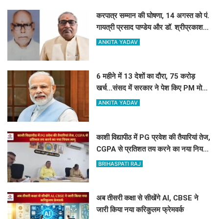
करपात्र सम्मान की घोषणा, 14 अगस्त को पं.
गायत्री प्रसाद पाण्डेय और डॉ. श्रीप्रकाश
मिश्र करपात्र गौरव से होंगे सम्मानित
ANKITA YADAV
6 महीने में 13 देशों का दौरा, 75 करोड़
खर्च...संसद में सरकार ने पेश किए PM मोदी
की विदेश यात्रा के आकड़े
ANKITA YADAV
काशी विद्यापीठ में PG प्रवेश की तैयारियां तेज,
CGPA से प्रतिशत तय करने का नया नियम
लागू
BRIHASPATI RAJ
अब तीसरी कक्षा से सीखेंगे AI, CBSE ने
जारी किया नया करिकुलम फ्रेमवर्क