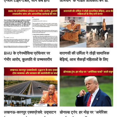
एग्जाम टाइम-टेबल, जानें कब होगी
अभियान' के नोडल अधिकारी बने डॉ.
आपकी परीक्षा
राहुल गुप्ता
BHU के एनेस्थीसिया प्रोफेसर पर
वाराणसी की उर्मिला ने तोड़ी सामाजिक
गंभीर आरोप, कुलपति से उच्चस्तरीय
बेड़ियां, आज सैकड़ों महिलाओं के लिए
जांच और आपराधिक कार्रवाई की मांग
बनीं प्रेरणा
लखनऊ-कानपुर एक्सप्रेसवे: उद्घाटन
डोनाल्ड ट्रंप: हर मोड़ पर "अमेरिका