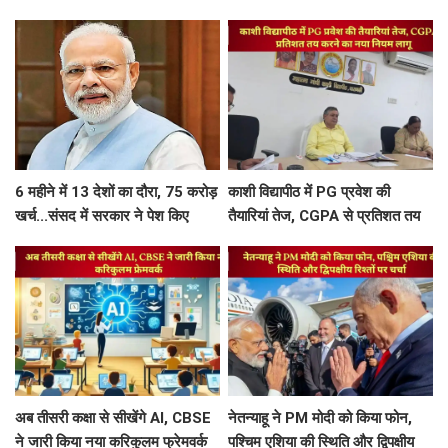
मिलाएं ये 5 चीजें, त्वचा दिखेगी दमकती
श्रीप्रकाश मिश्र करपात्र गौरव से होंगे
सम्मानित
6 महीने में 13 देशों का दौरा, 75 करोड़
काशी विद्यापीठ में PG प्रवेश की
खर्च...संसद में सरकार ने पेश किए
तैयारियां तेज, CGPA से प्रतिशत तय
PM मोदी की विदेश यात्रा के आकड़े
करने का नया नियम लागू
अब तीसरी कक्षा से सीखेंगे AI, CBSE
नेतन्याहू ने PM मोदी को किया फोन,
ने जारी किया नया करिकुलम फ्रेमवर्क
पश्चिम एशिया की स्थिति और द्विपक्षीय