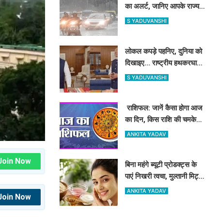
का अलर्ट, जानिए आपके राज्य में
कैसा रहेगा मौसम
S YADUVANSHI
लोकल कपड़े पहनिए, दुनिया को
दिखाइए... राष्ट्रीय हथकरघा
दिवस पर PM मोदी की खास
S YADUVANSHI
अपील- क्या आपने शेयर किया
अपना #GRWM वीडियो?
​​​​​​​ राशिफल: जानें कैसा होगा आज
का दिन, किस राशि की चमकेगी
किस्मत
ANKITA YADAV
Join Now
बिना महंगे ब्यूटी प्रोडक्ट्स के
पाएं निखरी त्वचा, मुल्तानी मिट्टी
के साथ मिलाएं ये 5 चीजें, त्वचा
ANKITA YADAV
Join Now
दिखेगी दमकती