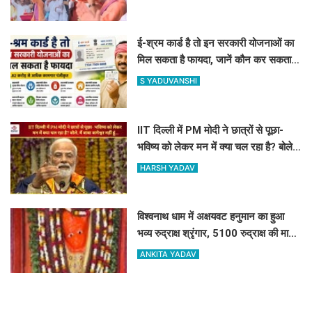
ई-श्रम कार्ड है तो इन सरकारी योजनाओं का
मिल सकता है फायदा, जानें कौन कर सकता है
रजिस्ट्रेशन
S YADUVANSHI
IIT दिल्ली में PM मोदी ने छात्रों से पूछा-
भविष्य को लेकर मन में क्या चल रहा है? बोले,
मैं बाबा बागेश्वर नहीं हूं...
HARSH YADAV
विश्वनाथ धाम में अक्षयवट हनुमान का हुआ
भव्य रुद्राक्ष श्रृंगार, 5100 रुद्राक्ष की माला
से सजे महावीर
ANKITA YADAV
कचरे से कमाई तक... मोदी सरकार की