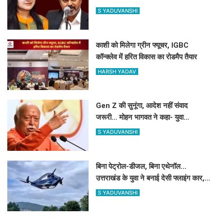
की सुनवाई
S YADUVANSHI
काशी को मिलेगा ग्रीन फ्यूचर, IGBC
कॉन्क्लेव में हरित विकास का रोडमैप तैयार
HARSH YADAV
Gen Z की सुनूंगा, आदेश नहीं संवाद
जरूरी... मोहन भागवत ने कहा- युवा
प्रदर्शनकारियों को 'देशविरोधी' कहना गलत
S YADUVANSHI
बिना पेट्रोल-डीजल, बिना एथेनॉल...
उत्तराखंड के युवा ने बनाई देसी फ्लाइंग कार,
टेस्ट फ्लाइट का वीडियो वायरल
S YADUVANSHI