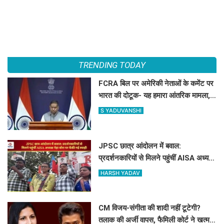
TRENDING TODAY
FCRA बिल पर अमेरिकी नेताओं के कमेंट पर
भारत की दोटूक- यह हमारा आंतरिक मामला,
नसीहत देने से पहले अपने कानून देखिए
S YADUVANSHI
JPSC छात्र आंदोलन में बवाल:
प्रदर्शनकारियों से मिलने पहुंचीं AISA अध्यक्ष
नेहा बोरा पर फेंकी गई स्याही
HARSH YADAV
CM विजय-संगीता की शादी नहीं टूटेगी?
तलाक की अर्जी वापस, फैमिली कोर्ट ने खत्म