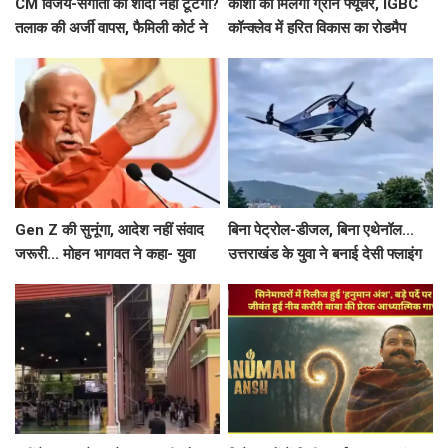
CM विजय-संगीता की शादी नहीं टूटेगी?
काशी को मिलेगा ग्रीन फ्यूचर, IGBC
तलाक की अर्जी वापस, फैमिली कोर्ट ने
कॉन्क्लेव में हरित विकास का रोडमैप
खत्म की सुनवाई
तैयार
Gen Z की सुनूंगा, आदेश नहीं संवाद
बिना पेट्रोल-डीजल, बिना एथेनॉल...
जरूरी... मोहन भागवत ने कहा- युवा
उत्तराखंड के युवा ने बनाई देसी फ्लाइंग
प्रदर्शनकारियों को 'देशविरोधी' कहना
कार, टेस्ट फ्लाइट का वीडियो वायरल
गलत