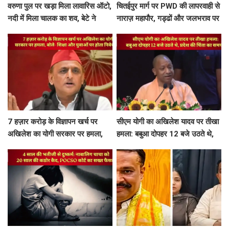
वरुणा पुल पर खड़ा मिला लावारिस ऑटो,
चितईपुर मार्ग पर PWD की लापरवाही से
नदी में मिला चालक का शव, बेटे ने
नाराज़ महापौर, गड्ढों और जलभराव पर
लगाए गंभीर आरोप
अभियंताओं को लगाई फटकार
7 हज़ार करोड़ के विज्ञापन खर्च पर
सीएम योगी का अखिलेश यादव पर तीखा
अखिलेश का योगी सरकार पर हमला,
हमला: बबुआ दोपहर 12 बजे उठते थे,
बोले- शिक्षा और युवाओं पर होता निवेश
प्रदेश की चिंता का समय...
तो...