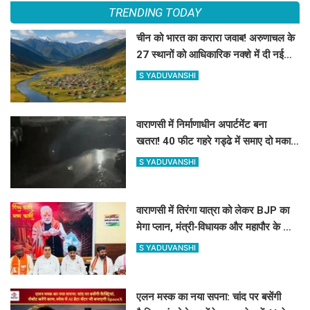
TRENDING TODAY
चीन को भारत का करारा जवाब! अरुणाचल के
27 स्थानों को आधिकारिक नक्शे में दी नई
पहचान
S YADUVANSHI
वाराणसी में निर्माणाधीन अपार्टमेंट बना
खतरा! 40 फीट गहरे गड्ढे में समाए दो मकानों
के हिस्से, तीन लोग हिरासत में
S YADUVANSHI
वाराणसी में तिरंगा यात्रा को लेकर BJP का
मेगा प्लान, मंत्री-विधायक और महापौर के साथ
बनी रणनीति
S YADUVANSHI
एलन मस्क का नया सपना: चांद पर बसेंगी