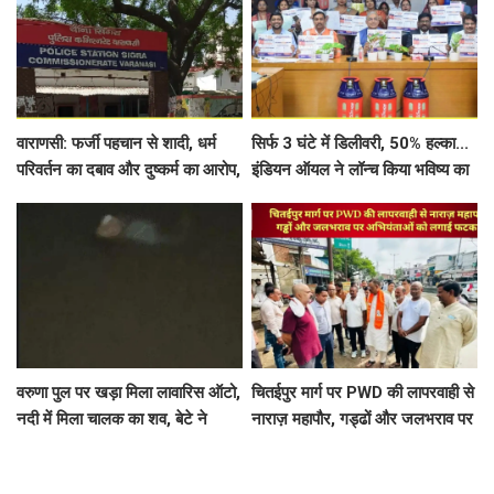
वाराणसी: फर्जी पहचान से शादी, धर्म
सिर्फ 3 घंटे में डिलीवरी, 50% हल्का...
परिवर्तन का दबाव और दुष्कर्म का आरोप,
इंडियन ऑयल ने लॉन्च किया भविष्य का
5 पर मुकदमा दर्ज
LPG सिलेंडर
वरुणा पुल पर खड़ा मिला लावारिस ऑटो,
चितईपुर मार्ग पर PWD की लापरवाही से
नदी में मिला चालक का शव, बेटे ने
नाराज़ महापौर, गड्ढों और जलभराव पर
लगाए गंभीर आरोप
अभियंताओं को लगाई फटकार