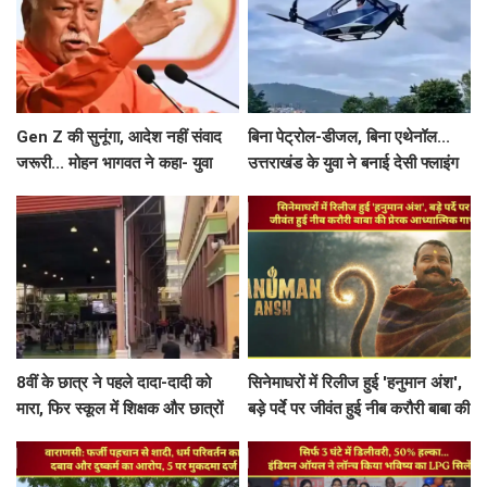
Gen Z की सुनूंगा, आदेश नहीं संवाद
बिना पेट्रोल-डीजल, बिना एथेनॉल...
जरूरी... मोहन भागवत ने कहा- युवा
उत्तराखंड के युवा ने बनाई देसी फ्लाइंग
प्रदर्शनकारियों को 'देशविरोधी' कहना
कार, टेस्ट फ्लाइट का वीडियो वायरल
गलत
8वीं के छात्र ने पहले दादा-दादी को
सिनेमाघरों में रिलीज हुई 'हनुमान अंश',
मारा, फिर स्कूल में शिक्षक और छात्रों
बड़े पर्दे पर जीवंत हुई नीब करौरी बाबा की
को भूना, खुद को भी मारी गोली
प्रेरक आध्यात्मिक गाथा