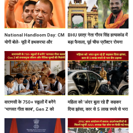
National Handloom Day: CM
BHU छात्र नेता गौरव सिंह हत्याकांड में
योगी बोले- यूपी में हथकरघा और
बड़ा फैसला, पूर्व चीफ प्रॉक्टर रोयना
पावरलूम से 30 लाख लोगों को रोजगार,
सिंह बनीं आरोपी
कारीगरों के उत्थान के लिए...
वाराणसी के 750+ स्कूलों में बनेंगे
महिला को 'अंदर बुला रहे हैं' कहकर
'भागवत गीता क्लब', Gen Z को
दिया झांसा, कार से 5 लाख रुपये से भरा
तनावमुक्त जीवन और नैतिक मूल्यों की
बैग उड़ाया
मिलेगी सीख