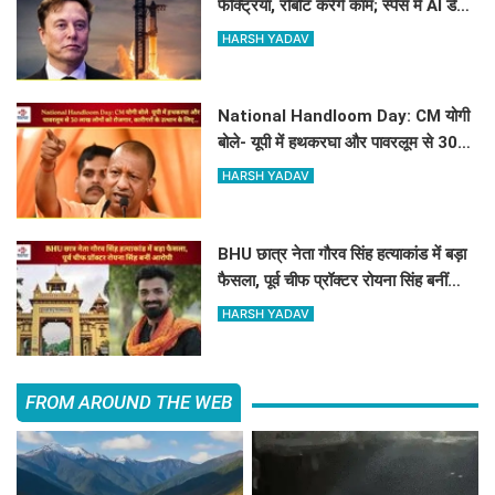
फैक्ट्रियां, रोबोट करेंगे काम; स्पेस में AI डेटा
सेंटर भी बनाएगी SpaceX
HARSH YADAV
National Handloom Day: CM योगी
बोले- यूपी में हथकरघा और पावरलूम से 30
लाख लोगों को रोजगार, कारीगरों के उत्थान के
HARSH YADAV
लिए...
BHU छात्र नेता गौरव सिंह हत्याकांड में बड़ा
फैसला, पूर्व चीफ प्रॉक्टर रोयना सिंह बनीं
आरोपी
HARSH YADAV
FROM AROUND THE WEB