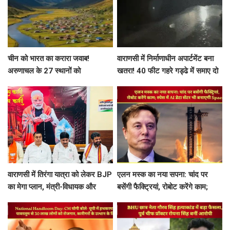
चीन को भारत का करारा जवाब!
वाराणसी में निर्माणाधीन अपार्टमेंट बना
अरुणाचल के 27 स्थानों को
खतरा! 40 फीट गहरे गड्ढे में समाए दो
आधिकारिक नक्शे में दी नई पहचान
मकानों के हिस्से, तीन लोग हिरासत में
वाराणसी में तिरंगा यात्रा को लेकर BJP
एलन मस्क का नया सपना: चांद पर
का मेगा प्लान, मंत्री-विधायक और
बसेंगी फैक्ट्रियां, रोबोट करेंगे काम;
महापौर के साथ बनी रणनीति
स्पेस में AI डेटा सेंटर भी बनाएगी
SpaceX