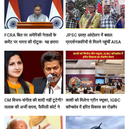
FCRA बिल पर अमेरिकी नेताओं के
JPSC छात्र आंदोलन में बवाल:
कमेंट पर भारत की दोटूक- यह हमारा
प्रदर्शनकारियों से मिलने पहुंचीं AISA
आंतरिक मामला, नसीहत देने से पहले
अध्यक्ष नेहा बोरा पर फेंकी गई स्याही
अपने कानून देखिए
CM विजय-संगीता की शादी नहीं टूटेगी?
काशी को मिलेगा ग्रीन फ्यूचर, IGBC
तलाक की अर्जी वापस, फैमिली कोर्ट ने
कॉन्क्लेव में हरित विकास का रोडमैप
खत्म की सुनवाई
तैयार