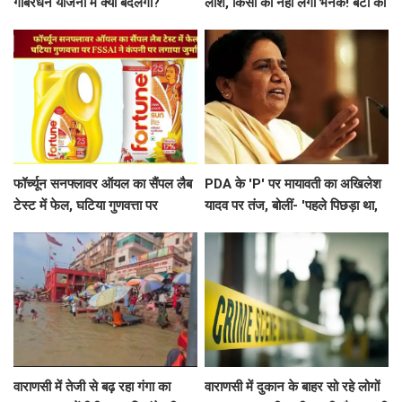
गोबरधन योजना में क्या बदलेगा?
लाश, किसी को नहीं लगी भनक! बेटी का
किसानों को कैसे होगा फायदा
बयान भी चौंकाने वाला
फॉर्च्यून सनफ्लावर ऑयल का सैंपल लैब
PDA के 'P' पर मायावती का अखिलेश
टेस्ट में फेल, घटिया गुणवत्ता पर
यादव पर तंज, बोलीं- 'पहले पिछड़ा था,
FSSAI ने कंपनी पर लगाया जुर्माना
अब पंडित कर दिया'
वाराणसी में तेजी से बढ़ रहा गंगा का
वाराणसी में दुकान के बाहर सो रहे लोगों