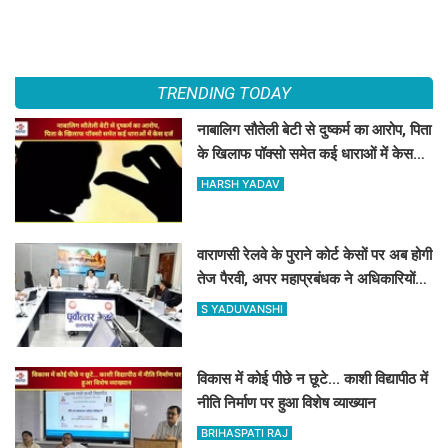
TRENDING TODAY
नाबालिग सौतेली बेटी से दुष्कर्म का आरोप, पिता
के खिलाफ पॉक्सो समेत कई धाराओं में केस
दर्ज
HARSH YADAV
वाराणसी रेलवे के पुराने कोर्ट केसों पर अब होगी
तेज पैरवी, अपर महाप्रबंधक ने अधिकारियों
को दिए टाइम पर पैरवी का आदेश
S YADUVANSHI
विकास में कोई पीछे न छूटे... काशी विद्यापीठ में
नीति निर्माण पर हुआ विशेष व्याख्यान
BRIHASPATI RAJ