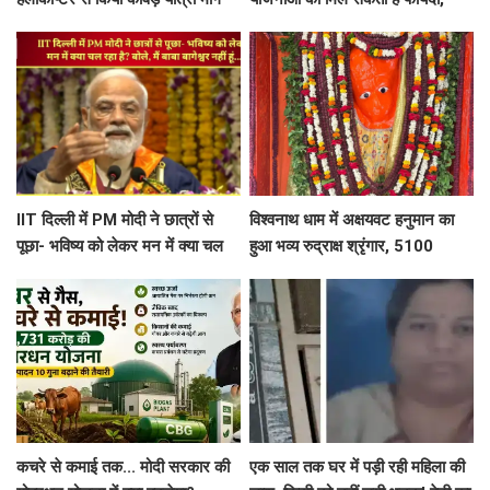
का हवाई सर्वेक्षण
जानें कौन कर सकता है रजिस्ट्रेशन
IIT दिल्ली में PM मोदी ने छात्रों से
विश्वनाथ धाम में अक्षयवट हनुमान का
पूछा- भविष्य को लेकर मन में क्या चल
हुआ भव्य रुद्राक्ष श्रृंगार, 5100
रहा है? बोले, मैं बाबा बागेश्वर नहीं हूं...
रुद्राक्ष की माला से सजे महावीर
कचरे से कमाई तक... मोदी सरकार की
एक साल तक घर में पड़ी रही महिला की