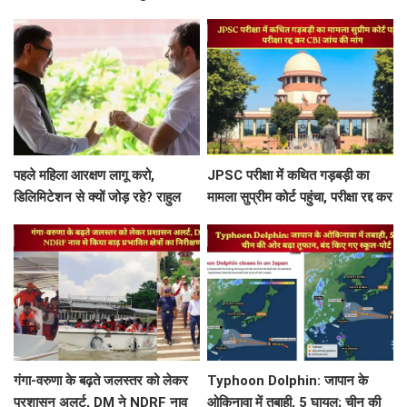
व्याख्यान
OUT!
पहले महिला आरक्षण लागू करो,
JPSC परीक्षा में कथित गड़बड़ी का
डिलिमिटेशन से क्यों जोड़ रहे? राहुल
मामला सुप्रीम कोर्ट पहुंचा, परीक्षा रद्द कर
गांधी का रिजिजू से सवाल
CBI जांच की मांग
गंगा-वरुणा के बढ़ते जलस्तर को लेकर
Typhoon Dolphin: जापान के
प्रशासन अलर्ट, DM ने NDRF नाव
ओकिनावा में तबाही, 5 घायल; चीन की