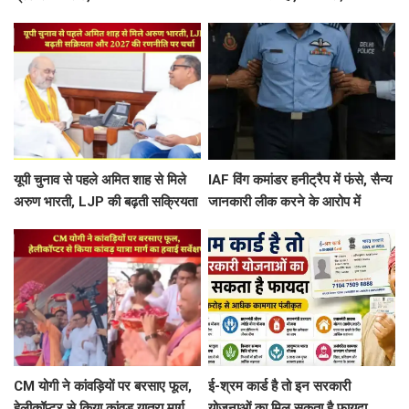
से किया बाढ़ प्रभावित क्षेत्रों का निरीक्षण
ओर बढ़ा तूफान, बंद किए गए स्कूल-पोर्ट
यूपी चुनाव से पहले अमित शाह से मिले
IAF विंग कमांडर हनीट्रैप में फंसे, सैन्य
अरुण भारती, LJP की बढ़ती सक्रियता
जानकारी लीक करने के आरोप में
और 2027 की रणनीति पर चर्चा
गिरफ्तार, पाकिस्तानी जासूसी नेटवर्क का
शक
CM योगी ने कांवड़ियों पर बरसाए फूल,
ई-श्रम कार्ड है तो इन सरकारी
हेलीकॉप्टर से किया कांवड़ यात्रा मार्ग
योजनाओं का मिल सकता है फायदा,