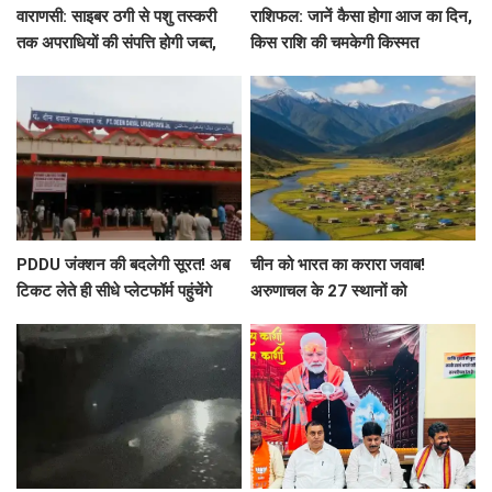
वाराणसी: साइबर ठगी से पशु तस्करी
राशिफल: जानें कैसा होगा आज का दिन,
तक अपराधियों की संपत्ति होगी जब्त,
किस राशि की चमकेगी किस्मत
अपराधियों पर NSA-गैंगस्टर एक्ट में
होगी कार्रवाई
PDDU जंक्शन की बदलेगी सूरत! अब
चीन को भारत का करारा जवाब!
टिकट लेते ही सीधे प्लेटफॉर्म पहुंचेंगे
अरुणाचल के 27 स्थानों को
यात्री, बनेगा 600 मीटर लंबा होम
आधिकारिक नक्शे में दी नई पहचान
प्लेटफॉर्म