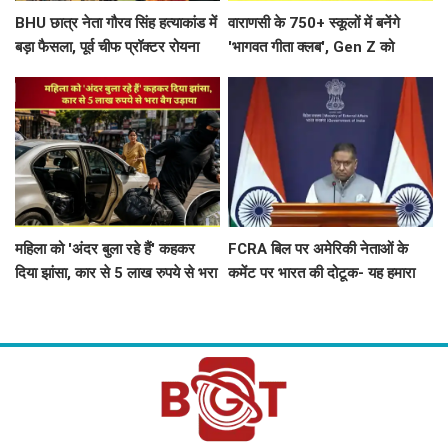
BHU छात्र नेता गौरव सिंह हत्याकांड में
वाराणसी के 750+ स्कूलों में बनेंगे
बड़ा फैसला, पूर्व चीफ प्रॉक्टर रोयना
'भागवत गीता क्लब', Gen Z को
सिंह बनीं आरोपी
तनावमुक्त जीवन और नैतिक मूल्यों की
मिलेगी सीख
महिला को 'अंदर बुला रहे हैं' कहकर
FCRA बिल पर अमेरिकी नेताओं के
दिया झांसा, कार से 5 लाख रुपये से भरा
कमेंट पर भारत की दोटूक- यह हमारा
बैग उड़ाया
आंतरिक मामला, नसीहत देने से पहले
अपने कानून देखिए