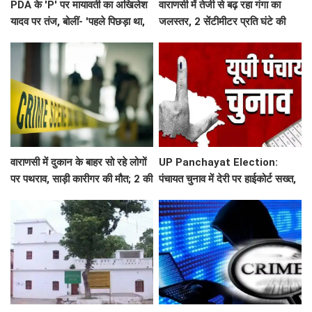
PDA के 'P' पर मायावती का अखिलेश
वाराणसी में तेजी से बढ़ रहा गंगा का
यादव पर तंज, बोलीं- 'पहले पिछड़ा था,
जलस्तर, 2 सेंटीमीटर प्रति घंटे की
अब पंडित कर दिया'
रफ्तार से बढ़ रहा पानी, कई घाटों का
आपसी संपर्क टूटा
वाराणसी में दुकान के बाहर सो रहे लोगों
UP Panchayat Election:
पर पथराव, साड़ी कारीगर की मौत; 2 की
पंचायत चुनाव में देरी पर हाईकोर्ट सख्त,
हालत गंभीर
कहा-सरकार नवंबर 2026 तक कराए
इलेक्शन