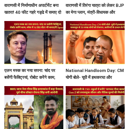
वाराणसी में निर्माणाधीन अपार्टमेंट बना
वाराणसी में तिरंगा यात्रा को लेकर BJP
खतरा! 40 फीट गहरे गड्ढे में समाए दो
का मेगा प्लान, मंत्री-विधायक और
मकानों के हिस्से, तीन लोग हिरासत में
महापौर के साथ बनी रणनीति
एलन मस्क का नया सपना: चांद पर
National Handloom Day: CM
बसेंगी फैक्ट्रियां, रोबोट करेंगे काम;
योगी बोले- यूपी में हथकरघा और
स्पेस में AI डेटा सेंटर भी बनाएगी
पावरलूम से 30 लाख लोगों को रोजगार,
SpaceX
कारीगरों के उत्थान के लिए...