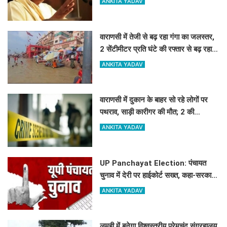
ANKITA YADAV
वाराणसी में तेजी से बढ़ रहा गंगा का जलस्तर,
2 सेंटीमीटर प्रति घंटे की रफ्तार से बढ़ रहा
पानी, कई घाटों का आपसी संपर्क टूटा
ANKITA YADAV
वाराणसी में दुकान के बाहर सो रहे लोगों पर
पथराव, साड़ी कारीगर की मौत; 2 की
हालत गंभीर
ANKITA YADAV
UP Panchayat Election: पंचायत
चुनाव में देरी पर हाईकोर्ट सख्त, कहा-सरकार
नवंबर 2026 तक कराए इलेक्शन
ANKITA YADAV
लमही में बनेगा विश्वस्तरीय प्रेमचंद संग्रहालय,