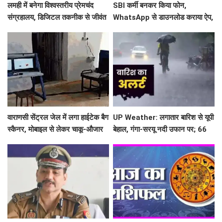
लमही में बनेगा विश्वस्तरीय प्रेमचंद
SBI कर्मी बनकर किया फोन,
संग्रहालय, डिजिटल तकनीक से जीवंत
WhatsApp से डाउनलोड कराया ऐप,
होंगी कहानियां, दिखेंगी दुर्लभ तस्वीरें,
IIT-BHU की PhD स्कॉलर के खाते से
पांडुलिपियां और रचनाएं
उड़ाए ₹46 हजार
वाराणसी सेंट्रल जेल में लगा हाईटेक बैग
UP Weather: लगातार बारिश से यूपी
स्कैनर, मोबाइल से लेकर चाकू-औजार
बेहाल, गंगा-सरयू नदी उफान पर; 66
तक बताएगा संदिग्ध सामान
जिलों में जमकर बरसेंगे मेघ