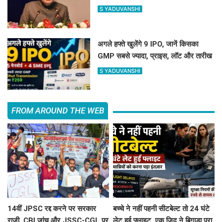
विरोध, जानिए क्या है वजह
S YADUVANSHI
अगले हफ्ते खुलेंगे 9 IPO, जानें किसका
GMP सबसे ज्यादा, प्राइस, लॉट और तारीख
S YADUVANSHI
FROM AROUND THE WEB
14वीं JPSC रद्द करने पर सरकार
बच्चे ने नहीं पहनी सीटबेल्ट तो 24 घंटे
राजी, CBI जांच और JSSC-CGL पर
लेट हुई फ्लाइट, एक जिद ने बिगाड़ा पूरा