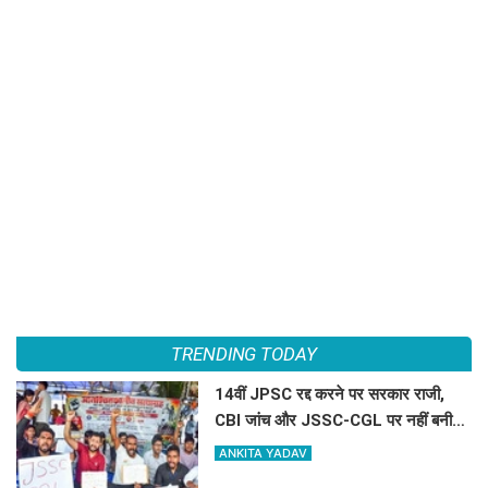
TRENDING TODAY
14वीं JPSC रद्द करने पर सरकार राजी,
CBI जांच और JSSC-CGL पर नहीं बनी
बात, जारी रहेगा छात्र आंदोलन
ANKITA YADAV