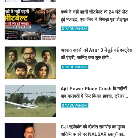
बच्चे ने नहीं पहनी सीटबेल्ट तो 24 घंटे लेट
हुई फ्लाइट, एक जिद ने बिगाड़ा पूरा शेड्यूल
S YADUVANSHI
अरशद वारसी की Asur 3 में हुई नई एक्ट्रेस
की एंट्री, जानिए कब शुरु होगी
साइकोलॉजिकल थ्रिलर वेब सिरीज की शूटिंग
S YADUVANSHI
?
Ajit Pawar Plane Crash के महीनों
बाद बारामती में फिर विमान हादसा, ट्रेनर
एयरक्राफ्ट क्रैश, पायलट सेफ
S YADUVANSHI
CJI सूर्यकांत को दीक्षांत समारोह का मुख्य
अतिथि बनाने पर NALSAR छात्रों का