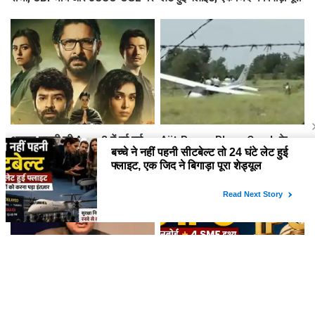
नहीं बनी बात, जारी रहेगा छात्र आंदोलन
शेड्यूल
अरशद वारसी की Asur 3 में हुई नई
Ajit Pawar Plane Crash के
एक्ट्रेस की एंट्री, जानिए कब शुरु होगी
महीनों बाद बारामती में फिर विमान
साइकोलॉजिकल थ्रिलर वेब सिरीज की
हादसा, ट्रेनर एयरक्राफ्ट क्रैश,
शूटिंग ?
पायलट सेफ
CJI सूर्यकांत को दीक्षांत समारोह का
अगले हफ्ते खुलेंगे 9 IPO, जानें किसका