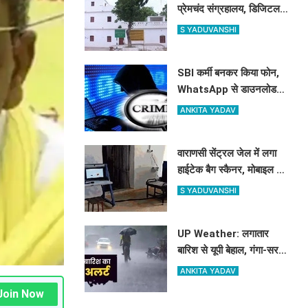
प्रेमचंद संग्रहालय, डिजिटल
तकनीक से जीवंत होंगी
S YADUVANSHI
कहानियां, दिखेंगी दुर्लभ तस्वीरें,
पांडुलिपियां और रचनाएं
SBI कर्मी बनकर किया फोन,
WhatsApp से डाउनलोड
कराया ऐप, IIT-BHU की PhD
ANKITA YADAV
स्कॉलर के खाते से उड़ाए ₹46
हजार
वाराणसी सेंट्रल जेल में लगा
हाईटेक बैग स्कैनर, मोबाइल से
लेकर चाकू-औजार तक बताएगा
S YADUVANSHI
संदिग्ध सामान
UP Weather: लगातार
बारिश से यूपी बेहाल, गंगा-सरयू
नदी उफान पर; 66 जिलों में
ANKITA YADAV
जमकर बरसेंगे मेघ
Join Now