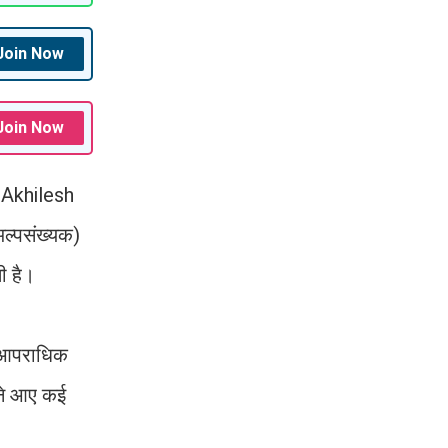
Join Now
Join Now
ष Akhilesh
ल्पसंख्यक)
ी है।
र आपराधिक
मने आए कई