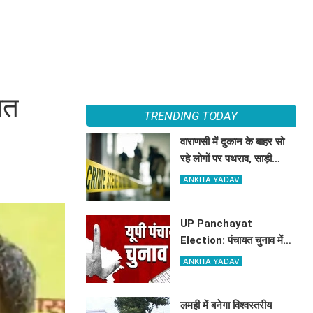
ात
TRENDING TODAY
वाराणसी में दुकान के बाहर सो
रहे लोगों पर पथराव, साड़ी
कारीगर की मौत; 2 की
ANKITA YADAV
हालत गंभीर
UP Panchayat
Election: पंचायत चुनाव में
देरी पर हाईकोर्ट सख्त, कहा-
ANKITA YADAV
सरकार नवंबर 2026 तक
कराए इलेक्शन
लमही में बनेगा विश्वस्तरीय