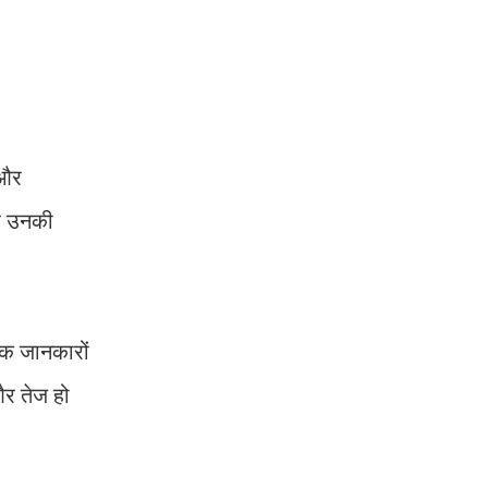
 और
पर उनकी
िक जानकारों
और तेज हो