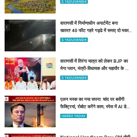
S YADUVANSHI
वाराणसी में निर्माणाधीन अपार्टमेंट बना
खतरा! 40 फीट गहरे गड्ढे में समाए दो मकानों
के हिस्से, तीन लोग हिरासत में
S YADUVANSHI
वाराणसी में तिरंगा यात्रा को लेकर BJP का
मेगा प्लान, मंत्री-विधायक और महापौर के साथ
बनी रणनीति
S YADUVANSHI
एलन मस्क का नया सपना: चांद पर बसेंगी
फैक्ट्रियां, रोबोट करेंगे काम; स्पेस में AI डेटा
सेंटर भी बनाएगी SpaceX
HARSH YADAV