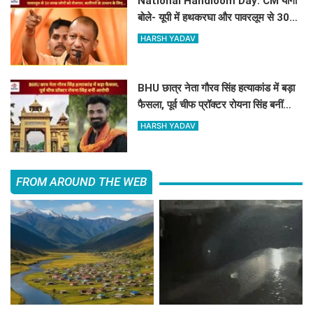
National Handloom Day: CM योगी
बोले- यूपी में हथकरघा और पावरलूम से 30
लाख लोगों को रोजगार, कारीगरों के उत्थान के
HARSH YADAV
लिए...
BHU छात्र नेता गौरव सिंह हत्याकांड में बड़ा
फैसला, पूर्व चीफ प्रॉक्टर रोयना सिंह बनीं
आरोपी
HARSH YADAV
FROM AROUND THE WEB