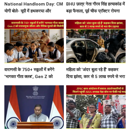
National Handloom Day: CM
BHU छात्र नेता गौरव सिंह हत्याकांड में
योगी बोले- यूपी में हथकरघा और
बड़ा फैसला, पूर्व चीफ प्रॉक्टर रोयना
पावरलूम से 30 लाख लोगों को रोजगार,
सिंह बनीं आरोपी
कारीगरों के उत्थान के लिए...
वाराणसी के 750+ स्कूलों में बनेंगे
महिला को 'अंदर बुला रहे हैं' कहकर
'भागवत गीता क्लब', Gen Z को
दिया झांसा, कार से 5 लाख रुपये से भरा
तनावमुक्त जीवन और नैतिक मूल्यों की
बैग उड़ाया
मिलेगी सीख