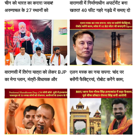
चीन को भारत का करारा जवाब!
वाराणसी में निर्माणाधीन अपार्टमेंट बना
अरुणाचल के 27 स्थानों को
खतरा! 40 फीट गहरे गड्ढे में समाए दो
आधिकारिक नक्शे में दी नई पहचान
मकानों के हिस्से, तीन लोग हिरासत में
वाराणसी में तिरंगा यात्रा को लेकर BJP
एलन मस्क का नया सपना: चांद पर
का मेगा प्लान, मंत्री-विधायक और
बसेंगी फैक्ट्रियां, रोबोट करेंगे काम;
महापौर के साथ बनी रणनीति
स्पेस में AI डेटा सेंटर भी बनाएगी
SpaceX