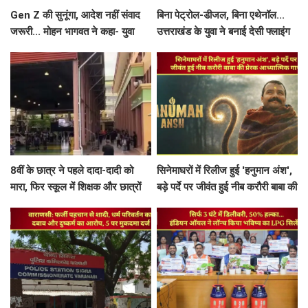
Gen Z की सुनूंगा, आदेश नहीं संवाद
बिना पेट्रोल-डीजल, बिना एथेनॉल...
जरूरी... मोहन भागवत ने कहा- युवा
उत्तराखंड के युवा ने बनाई देसी फ्लाइंग
प्रदर्शनकारियों को 'देशविरोधी' कहना
कार, टेस्ट फ्लाइट का वीडियो वायरल
गलत
8वीं के छात्र ने पहले दादा-दादी को
सिनेमाघरों में रिलीज हुई 'हनुमान अंश',
मारा, फिर स्कूल में शिक्षक और छात्रों
बड़े पर्दे पर जीवंत हुई नीब करौरी बाबा की
को भूना, खुद को भी मारी गोली
प्रेरक आध्यात्मिक गाथा