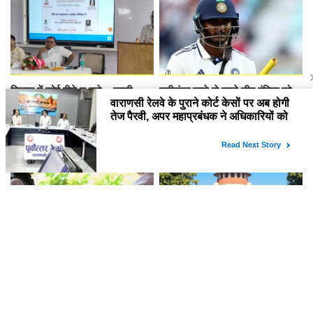
विकास में कोई पीछे न छूटे... काशी
श्रीलंका जाने से पहले टीम इंडिया को
विद्यापीठ में नीति निर्माण पर हुआ विशेष
झटका, साई सुदर्शन पूरी टेस्ट सीरीज से
व्याख्यान
OUT!
पहले महिला आरक्षण लागू करो,
JPSC परीक्षा में कथित गड़बड़ी का
डिलिमिटेशन से क्यों जोड़ रहे? राहुल
मामला सुप्रीम कोर्ट पहुंचा, परीक्षा रद्द कर
गांधी का रिजिजू से सवाल
CBI जांच की मांग