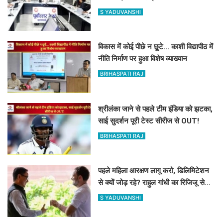
को दिए टाइम पर पैरवी का आदेश
S YADUVANSHI
विकास में कोई पीछे न छूटे... काशी विद्यापीठ में
नीति निर्माण पर हुआ विशेष व्याख्यान
BRIHASPATI RAJ
श्रीलंका जाने से पहले टीम इंडिया को झटका,
साई सुदर्शन पूरी टेस्ट सीरीज से OUT!
BRIHASPATI RAJ
पहले महिला आरक्षण लागू करो, डिलिमिटेशन
से क्यों जोड़ रहे? राहुल गांधी का रिजिजू से
सवाल
S YADUVANSHI