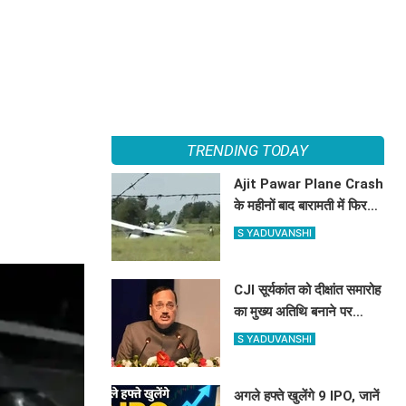
TRENDING TODAY
Ajit Pawar Plane Crash
के महीनों बाद बारामती में फिर
विमान हादसा, ट्रेनर
S YADUVANSHI
एयरक्राफ्ट क्रैश, पायलट सेफ
CJI सूर्यकांत को दीक्षांत समारोह
का मुख्य अतिथि बनाने पर
NALSAR छात्रों का विरोध,
S YADUVANSHI
जानिए क्या है वजह
अगले हफ्ते खुलेंगे 9 IPO, जानें