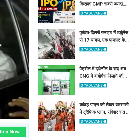
किसका GMP सबसे ज्यादा,
प्राइस, लॉट और तारीख
S YADUVANSHI
फुकेत-दिल्ली फ्लाइट में टर्बुलेंस
से 17 घायल, एक पायलट के
डोप टेस्ट पर सवाल, Air
S YADUVANSHI
India ने क्या कहा?
पेट्रोल में इथेनॉल के बाद अब
CNG में बायोगैस मिलाने की
तैयारी, 23,731 करोड़ की
S YADUVANSHI
योजना को मंजूरी
कांवड़ यात्रा को लेकर वाराणसी
में ट्रैफिक प्लान, रविवार रात से
बड़े वाहनों का प्रवेश बंद
S YADUVANSHI
Join Now