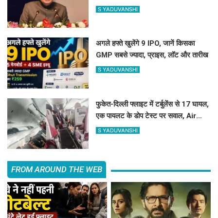
विरोध, जानिए क्या है वजह
S YADUVANSHI
अगले हफ्ते खुलेंगे 9 IPO, जानें किसका
GMP सबसे ज्यादा, प्राइस, लॉट और तारीख
S YADUVANSHI
फुकेत-दिल्ली फ्लाइट में टर्बुलेंस से 17 घायल,
एक पायलट के डोप टेस्ट पर सवाल, Air
India ने क्या कहा?
S YADUVANSHI
FROM AROUND THE WEB