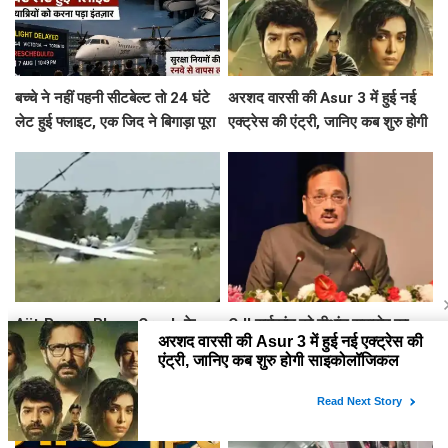
बच्चे ने नहीं पहनी सीटबेल्ट तो 24 घंटे
अरशद वारसी की Asur 3 में हुई नई
लेट हुई फ्लाइट, एक जिद ने बिगाड़ा पूरा
एक्ट्रेस की एंट्री, जानिए कब शुरु होगी
शेड्यूल
साइकोलॉजिकल थ्रिलर वेब सिरीज की
शूटिंग ?
Ajit Pawar Plane Crash के
CJI सूर्यकांत को दीक्षांत समारोह का
महीनों बाद बारामती में फिर विमान
मुख्य अतिथि बनाने पर NALSAR
हादसा, ट्रेनर एयरक्राफ्ट क्रैश,
छात्रों का विरोध, जानिए क्या है वजह
पायलट सेफ