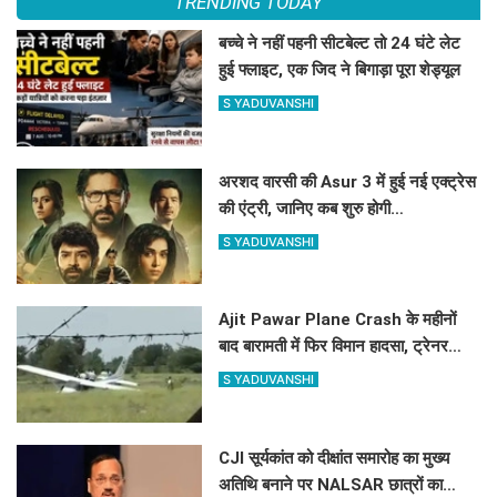
TRENDING TODAY
बच्चे ने नहीं पहनी सीटबेल्ट तो 24 घंटे लेट
हुई फ्लाइट, एक जिद ने बिगाड़ा पूरा शेड्यूल
S YADUVANSHI
अरशद वारसी की Asur 3 में हुई नई एक्ट्रेस
की एंट्री, जानिए कब शुरु होगी
साइकोलॉजिकल थ्रिलर वेब सिरीज की शूटिंग
S YADUVANSHI
?
Ajit Pawar Plane Crash के महीनों
बाद बारामती में फिर विमान हादसा, ट्रेनर
एयरक्राफ्ट क्रैश, पायलट सेफ
S YADUVANSHI
CJI सूर्यकांत को दीक्षांत समारोह का मुख्य
अतिथि बनाने पर NALSAR छात्रों का