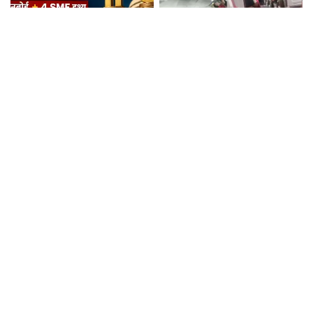
अगले हफ्ते खुलेंगे 9 IPO, जानें किसका
फुकेत-दिल्ली फ्लाइट में टर्बुलेंस से 17
GMP सबसे ज्यादा, प्राइस, लॉट और
घायल, एक पायलट के डोप टेस्ट पर
तारीख
सवाल, Air India ने क्या कहा?
पेट्रोल में इथेनॉल के बाद अब CNG में
कांवड़ यात्रा को लेकर वाराणसी में
बायोगैस मिलाने की तैयारी, 23,731
ट्रैफिक प्लान, रविवार रात से बड़े वाहनों
करोड़ की योजना को मंजूरी
का प्रवेश बंद