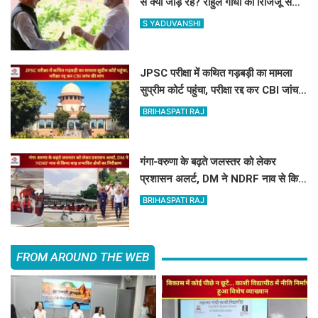
से क्यों जोड़ रहे? राहुल गांधी का रिजिजू से
सवाल
S YADUVANSHI
JPSC परीक्षा में कथित गड़बड़ी का मामला
सुप्रीम कोर्ट पहुंचा, परीक्षा रद्द कर CBI जांच
की मांग
BRIHASPATI RAJ
गंगा-वरुणा के बढ़ते जलस्तर को लेकर
प्रशासन अलर्ट, DM ने NDRF नाव से किया
बाढ़ प्रभावित क्षेत्रों का निरीक्षण
BRIHASPATI RAJ
FROM AROUND THE WEB