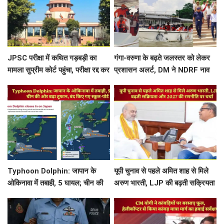
JPSC परीक्षा में कथित गड़बड़ी का
गंगा-वरुणा के बढ़ते जलस्तर को लेकर
मामला सुप्रीम कोर्ट पहुंचा, परीक्षा रद्द कर
प्रशासन अलर्ट, DM ने NDRF नाव
CBI जांच की मांग
से किया बाढ़ प्रभावित क्षेत्रों का निरीक्षण
Typhoon Dolphin: जापान के
यूपी चुनाव से पहले अमित शाह से मिले
ओकिनावा में तबाही, 5 घायल; चीन की
अरुण भारती, LJP की बढ़ती सक्रियता
ओर बढ़ा तूफान, बंद किए गए स्कूल-पोर्ट
और 2027 की रणनीति पर चर्चा