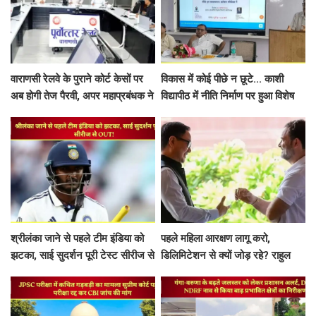
वाराणसी रेलवे के पुराने कोर्ट केसों पर
विकास में कोई पीछे न छूटे... काशी
अब होगी तेज पैरवी, अपर महाप्रबंधक ने
विद्यापीठ में नीति निर्माण पर हुआ विशेष
अधिकारियों को दिए टाइम पर पैरवी का
व्याख्यान
आदेश
श्रीलंका जाने से पहले टीम इंडिया को
पहले महिला आरक्षण लागू करो,
झटका, साई सुदर्शन पूरी टेस्ट सीरीज से
डिलिमिटेशन से क्यों जोड़ रहे? राहुल
OUT!
गांधी का रिजिजू से सवाल