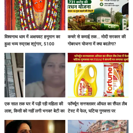
विश्वनाथ धाम में अक्षयवट हनुमान का
कचरे से कमाई तक... मोदी सरकार की
हुआ भव्य रुद्राक्ष श्रृंगार, 5100
गोबरधन योजना में क्या बदलेगा?
रुद्राक्ष की माला से सजे महावीर
किसानों को कैसे होगा फायदा
एक साल तक घर में पड़ी रही महिला की
फॉर्च्यून सनफ्लावर ऑयल का सैंपल लैब
लाश, किसी को नहीं लगी भनक! बेटी का
टेस्ट में फेल, घटिया गुणवत्ता पर
बयान भी चौंकाने वाला
FSSAI ने कंपनी पर लगाया जुर्माना