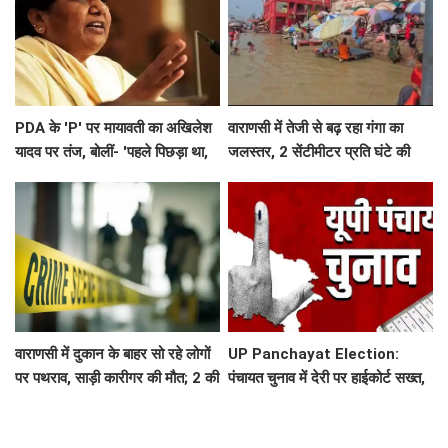
PDA के 'P' पर मायावती का अखिलेश
वाराणसी में तेजी से बढ़ रहा गंगा का
यादव पर तंज, बोलीं- 'पहले पिछड़ा था,
जलस्तर, 2 सेंटीमीटर प्रति घंटे की
अब पंडित कर दिया'
रफ्तार से बढ़ रहा पानी, कई घाटों का
आपसी संपर्क टूटा
वाराणसी में दुकान के बाहर सो रहे लोगों
UP Panchayat Election:
पर पथराव, साड़ी कारीगर की मौत; 2 की
पंचायत चुनाव में देरी पर हाईकोर्ट सख्त,
हालत गंभीर
कहा-सरकार नवंबर 2026 तक कराए
इलेक्शन