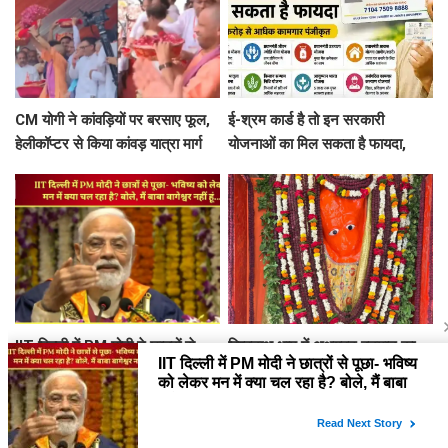
CM योगी ने कांवड़ियों पर बरसाए फूल,
ई-श्रम कार्ड है तो इन सरकारी
हेलीकॉप्टर से किया कांवड़ यात्रा मार्ग
योजनाओं का मिल सकता है फायदा,
का हवाई सर्वेक्षण
जानें कौन कर सकता है रजिस्ट्रेशन
IIT दिल्ली में PM मोदी ने छात्रों से
विश्वनाथ धाम में अक्षयवट हनुमान का
पूछा- भविष्य को लेकर मन में क्या चल
हुआ भव्य रुद्राक्ष श्रृंगार, 5100
रहा है? बोले, मैं बाबा बागेश्वर नहीं हूं...
रुद्राक्ष की माला से सजे महावीर