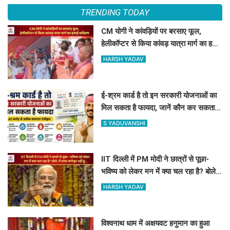
TRENDING TODAY
CM योगी ने कांवड़ियों पर बरसाए फूल,
हेलीकॉप्टर से किया कांवड़ यात्रा मार्ग का हवाई
सर्वेक्षण
HARSH YADAV
ई-श्रम कार्ड है तो इन सरकारी योजनाओं का
मिल सकता है फायदा, जानें कौन कर सकता है
रजिस्ट्रेशन
S YADUVANSHI
IIT दिल्ली में PM मोदी ने छात्रों से पूछा-
भविष्य को लेकर मन में क्या चल रहा है? बोले,
मैं बाबा बागेश्वर नहीं हूं...
HARSH YADAV
विश्वनाथ धाम में अक्षयवट हनुमान का हुआ