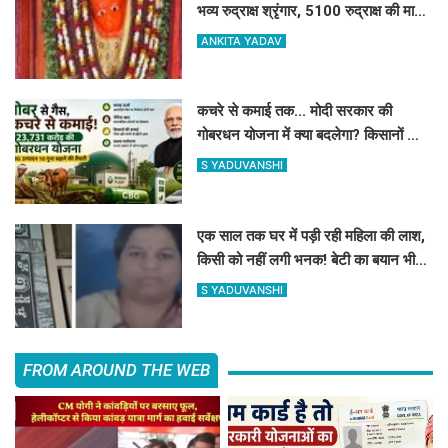
भव्य रुद्राक्ष श्रृंगार, 5100 रुद्राक्ष की माला
से सजे महावीर
ANKITA YADAV
कचरे से कमाई तक... मोदी सरकार की
गोबरधन योजना में क्या बदलेगा? किसानों को
कैसे होगा फायदा
S YADUVANSHI
एक साल तक घर में पड़ी रही महिला की लाश,
किसी को नहीं लगी भनक! बेटी का बयान भी
चौंकाने वाला
S YADUVANSHI
FROM AROUND THE WEB