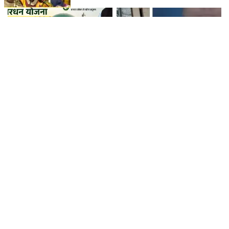
कचरे से कमाई तक... मोदी सरकार की
एक साल तक घर में पड़ी रही महिला की
गोबरधन योजना में क्या बदलेगा?
लाश, किसी को नहीं लगी भनक! बेटी का
किसानों को कैसे होगा फायदा
बयान भी चौंकाने वाला
फॉर्च्यून सनफ्लावर ऑयल का सैंपल लैब
PDA के 'P' पर मायावती का अखिलेश
टेस्ट में फेल, घटिया गुणवत्ता पर
यादव पर तंज, बोलीं- 'पहले पिछड़ा था,
FSSAI ने कंपनी पर लगाया जुर्माना
अब पंडित कर दिया'