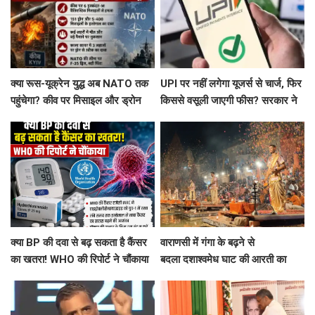
क्या रूस-यूक्रेन युद्ध अब NATO तक
UPI पर नहीं लगेगा यूजर्स से चार्ज, फिर
पहुंचेगा? कीव पर मिसाइल और ड्रोन
किससे वसूली जाएगी फीस? सरकार ने
अटैक, काला सागर में भी तनाव
दिया बड़ा अपडेट
क्या BP की दवा से बढ़ सकता है कैंसर
वाराणसी में गंगा के बढ़ने से
का खतरा! WHO की रिपोर्ट ने चौंकाया
बदला दशाश्वमेध घाट की आरती का
स्थल, 15 फीट पीछे हुई आरती