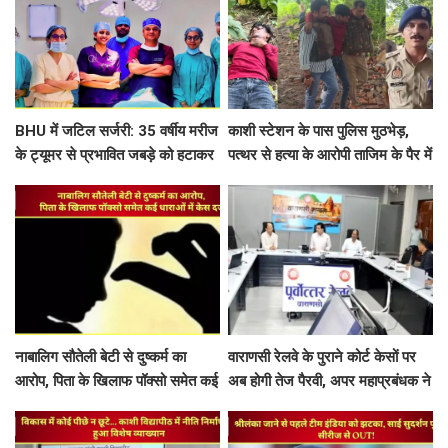
BHU में जटिल सर्जरी: 35 वर्षीय मरीज
काशी स्टेशन के पास पुलिस मुठभेड़,
के ट्यूमर से प्रभावित जबड़े को हटाकर
पत्थर से हत्या के आरोपी ताजिम के पैर में
पैर की हड्डी से बनाया नया जबड़ा
लगी गोली
नाबालिग सौतेली बेटी से दुष्कर्म का
वाराणसी रेलवे के पुराने कोर्ट केसों पर
आरोप, पिता के खिलाफ पॉक्सो समेत कई
अब होगी तेज पैरवी, अपर महाप्रबंधक ने
धाराओं में केस दर्ज
अधिकारियों को दिए टाइम पर पैरवी का
आदेश