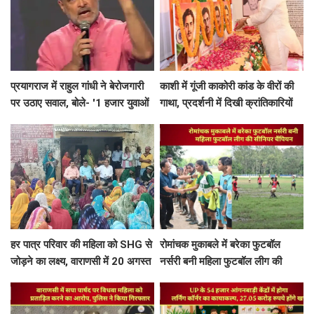
प्रयागराज में राहुल गांधी ने बेरोजगारी
काशी में गूंजी काकोरी कांड के वीरों की
पर उठाए सवाल, बोले- '1 हजार युवाओं
गाथा, प्रदर्शनी में दिखी क्रांतिकारियों
में सिर्फ 12 को स्थायी नौकरी'...
की शौर्य और बलिदान की कहानी
हर पात्र परिवार की महिला को SHG से
रोमांचक मुकाबले में बरेका फुटबॉल
जोड़ने का लक्ष्य, वाराणसी में 20 अगस्त
नर्सरी बनी महिला फुटबॉल लीग की
तक चलेगा विशेष अभियान
सीनियर चैंपियन