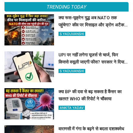
TRENDING TODAY
क्या रूस-यूक्रेन युद्ध अब NATO तक
पहुंचेगा? कीव पर मिसाइल और ड्रोन अटैक,
काला सागर में भी तनाव
S YADUVANSHI
UPI पर नहीं लगेगा यूजर्स से चार्ज, फिर
किससे वसूली जाएगी फीस? सरकार ने दिया
बड़ा अपडेट
S YADUVANSHI
क्या BP की दवा से बढ़ सकता है कैंसर का
खतरा! WHO की रिपोर्ट ने चौंकाया
ANKITA YADAV
वाराणसी में गंगा के बढ़ने से बदला दशाश्वमेध