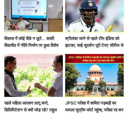
विकास में कोई पीछे न छूटे... काशी
श्रीलंका जाने से पहले टीम इंडिया को
विद्यापीठ में नीति निर्माण पर हुआ विशेष
झटका, साई सुदर्शन पूरी टेस्ट सीरीज से
व्याख्यान
OUT!
पहले महिला आरक्षण लागू करो,
JPSC परीक्षा में कथित गड़बड़ी का
डिलिमिटेशन से क्यों जोड़ रहे? राहुल
मामला सुप्रीम कोर्ट पहुंचा, परीक्षा रद्द कर
गांधी का रिजिजू से सवाल
CBI जांच की मांग