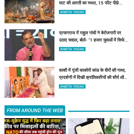
घाट की आरती का स्थल, 15 फीट पीछे
हुई आरती
ANKITA YADAV
प्रयागराज में राहुल गांधी ने बेरोजगारी पर
उठाए सवाल, बोले- '1 हजार युवाओं में सिर्फ
12 को स्थायी नौकरी'...
ANKITA YADAV
काशी में गूंजी काकोरी कांड के वीरों की गाथा,
प्रदर्शनी में दिखी क्रांतिकारियों की शौर्य और
बलिदान की कहानी
ANKITA YADAV
FROM AROUND THE WEB