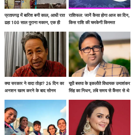
प्रतापगढ़ में बारिश बनी काल, आधी रात
राशिफल: जानें कैसा होगा आज का दिन,
ढहा 100 साल पुराना मकान, एक ही
किस राशि की चमकेगी किस्मत
परिवार के 6 लोगों की मौत
क्या सरकार ने वादा तोड़ा? 26 दिन का
यूपी बसपा के इकलौते विधायक उमाशंकर
अनशन खत्म करने के बाद सोनम
सिंह का निधन, लंबे समय से कैंसर से थे
वांगचुक ने शेयर की तस्वीरें, लगाए बड़े
पीड़ित
आरोप