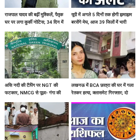
राजपाल यादव की बढ़ीं मुश्किलें, पैतृक
यूपी में अगले 5 दिनों तक होगी झमाझम
घर पर लगा कुर्की नोटिस; 34 दिन में
बरसेंगे मेघ, आज 39 जिलों में भारी
₹16.61 करोड़ नहीं चुकाए तो होगी
बारिश का अलर्ट
नीलामी
असि नदी की टैपिंग पर NGT की
लखनऊ में BCA छात्रा की घर में गला
फटकार, NMCG से पूछा- गंगा की
रेतकर हत्या, क्लासमेट गिरफ्तार; दो
सहायक नदी को नाला कैसे बनाया?
सालों से था अफेयर