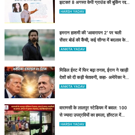
झटका! 8 अगस्त केपी ग्राउंड की बुकिंग रद्द,
जानें क्या है कारण
HARSH YADAV
इमरान हाशमी की 'आवारापन 2' पर चली
सेंसर बोर्ड की कैंची, कई सीन्स में बदलाव के
बाद मिली मंजूरी
ANKITA YADAV
मिडिल ईस्ट में फिर बढ़ा तनाव, ईरान ने खाड़ी
देशों को दी कड़ी चेतावनी, कहा- अमेरिका ने
अटैक किया तो...
ANKITA YADAV
वाराणसी के लालपुर स्टेडियम में बवाल: 100
से ज्यादा उपद्रवियों का हमला, हॉस्टल में
घुसकर तोड़फोड़, कई खिलाड़ी घायल
HARSH YADAV