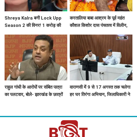
Shreya Kalra बनी Lock Upp
करतालिया बाबा आश्रम के पूर्व महंत
Season 2 की विनर! 1 करोड़ की
कौशल किशोर दास पंचतत्व में विलीन,
प्राइज मनी की अपने नाम
हरिश्चंद्र घाट पर दी गई जल समाधि
राहुल गांधी के आरोपों पर संबित पात्रा
वाराणसी में 9 से 17 अगस्त तक चलेगा
का पलटवार, बोले- झारखंड के छात्रों
हर घर तिरंगा अभियान, जिलाधिकारी ने
का दर्द समझें, मासूमों के कंधे पर
तैयारियों की समीक्षा
बंदूक...