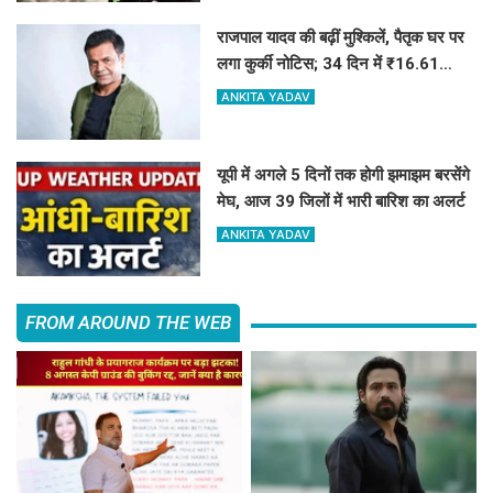
राजपाल यादव की बढ़ीं मुश्किलें, पैतृक घर पर
लगा कुर्की नोटिस; 34 दिन में ₹16.61
करोड़ नहीं चुकाए तो होगी नीलामी
ANKITA YADAV
यूपी में अगले 5 दिनों तक होगी झमाझम बरसेंगे
मेघ, आज 39 जिलों में भारी बारिश का अलर्ट
ANKITA YADAV
FROM AROUND THE WEB