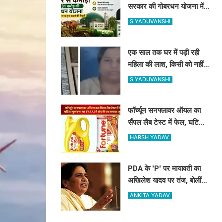
सरकार की गोबरधन योजना में
क्या बदलेगा? किसानों को कैसे
S YADUVANSHI
होगा फायदा
एक साल तक घर में पड़ी रही
महिला की लाश, किसी को नहीं
लगी भनक! बेटी का बयान भी
S YADUVANSHI
चौंकाने वाला
फॉर्च्यून सनफ्लावर ऑयल का
सैंपल लैब टेस्ट में फेल, घटिया
गुणवत्ता पर FSSAI ने कंपनी
HARSH YADAV
पर लगाया जुर्माना
PDA के 'P' पर मायावती का
अखिलेश यादव पर तंज, बोलीं-
'पहले पिछड़ा था, अब पंडित कर
ANKITA YADAV
दिया'