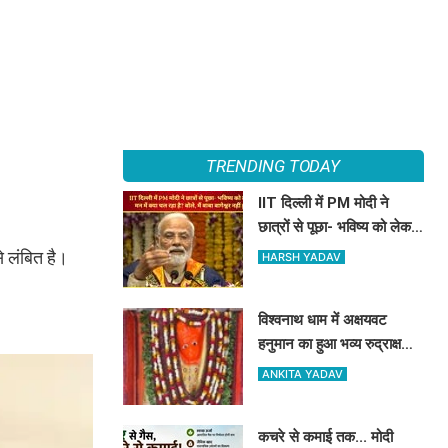
TRENDING TODAY
IIT दिल्ली में PM मोदी ने
छात्रों से पूछा- भविष्य को लेकर
मन में क्या चल रहा है? बोले, मैं
े लंबित है।
HARSH YADAV
बाबा बागेश्वर नहीं हूं...
विश्वनाथ धाम में अक्षयवट
हनुमान का हुआ भव्य रुद्राक्ष
श्रृंगार, 5100 रुद्राक्ष की माला
ANKITA YADAV
से सजे महावीर
कचरे से कमाई तक... मोदी