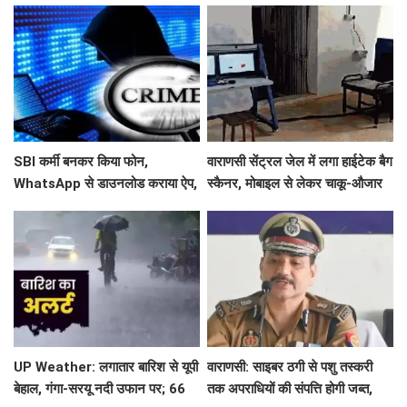
कहा-सरकार नवंबर 2026 तक कराए
होंगी कहानियां, दिखेंगी दुर्लभ तस्वीरें,
इलेक्शन
पांडुलिपियां और रचनाएं
SBI कर्मी बनकर किया फोन,
वाराणसी सेंट्रल जेल में लगा हाईटेक बैग
WhatsApp से डाउनलोड कराया ऐप,
स्कैनर, मोबाइल से लेकर चाकू-औजार
IIT-BHU की PhD स्कॉलर के खाते से
तक बताएगा संदिग्ध सामान
उड़ाए ₹46 हजार
UP Weather: लगातार बारिश से यूपी
वाराणसी: साइबर ठगी से पशु तस्करी
बेहाल, गंगा-सरयू नदी उफान पर; 66
तक अपराधियों की संपत्ति होगी जब्त,