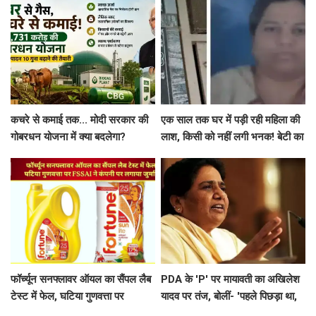
कचरे से कमाई तक... मोदी सरकार की
एक साल तक घर में पड़ी रही महिला की
गोबरधन योजना में क्या बदलेगा?
लाश, किसी को नहीं लगी भनक! बेटी का
किसानों को कैसे होगा फायदा
बयान भी चौंकाने वाला
फॉर्च्यून सनफ्लावर ऑयल का सैंपल लैब
PDA के 'P' पर मायावती का अखिलेश
टेस्ट में फेल, घटिया गुणवत्ता पर
यादव पर तंज, बोलीं- 'पहले पिछड़ा था,
FSSAI ने कंपनी पर लगाया जुर्माना
अब पंडित कर दिया'