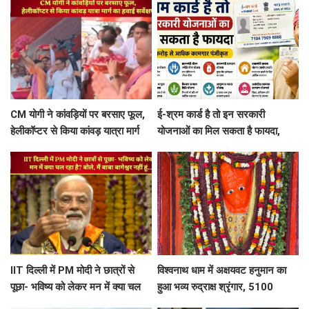
शक
CM योगी ने कांवड़ियों पर बरसाए फूल,
ई-श्रम कार्ड है तो इन सरकारी
हेलीकॉप्टर से किया कांवड़ यात्रा मार्ग
योजनाओं का मिल सकता है फायदा,
का हवाई सर्वेक्षण
जानें कौन कर सकता है रजिस्ट्रेशन
IIT दिल्ली में PM मोदी ने छात्रों से
विश्वनाथ धाम में अक्षयवट हनुमान का
पूछा- भविष्य को लेकर मन में क्या चल
हुआ भव्य रुद्राक्ष श्रृंगार, 5100
रहा है? बोले, मैं बाबा बागेश्वर नहीं हूं...
रुद्राक्ष की माला से सजे महावीर