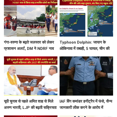
गंगा-वरुणा के बढ़ते जलस्तर को लेकर
Typhoon Dolphin: जापान के
प्रशासन अलर्ट, DM ने NDRF नाव
ओकिनावा में तबाही, 5 घायल; चीन की
से किया बाढ़ प्रभावित क्षेत्रों का निरीक्षण
ओर बढ़ा तूफान, बंद किए गए स्कूल-पोर्ट
यूपी चुनाव से पहले अमित शाह से मिले
IAF विंग कमांडर हनीट्रैप में फंसे, सैन्य
अरुण भारती, LJP की बढ़ती सक्रियता
जानकारी लीक करने के आरोप में
और 2027 की रणनीति पर चर्चा
गिरफ्तार, पाकिस्तानी जासूसी नेटवर्क का