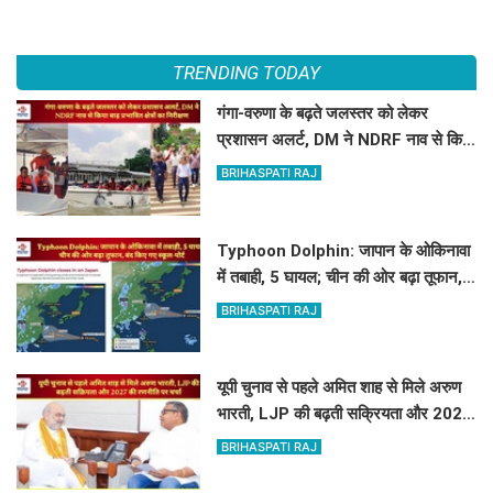
TRENDING TODAY
गंगा-वरुणा के बढ़ते जलस्तर को लेकर
प्रशासन अलर्ट, DM ने NDRF नाव से किया
बाढ़ प्रभावित क्षेत्रों का निरीक्षण
BRIHASPATI RAJ
Typhoon Dolphin: जापान के ओकिनावा
में तबाही, 5 घायल; चीन की ओर बढ़ा तूफान,
बंद किए गए स्कूल-पोर्ट
BRIHASPATI RAJ
यूपी चुनाव से पहले अमित शाह से मिले अरुण
भारती, LJP की बढ़ती सक्रियता और 2027
की रणनीति पर चर्चा
BRIHASPATI RAJ