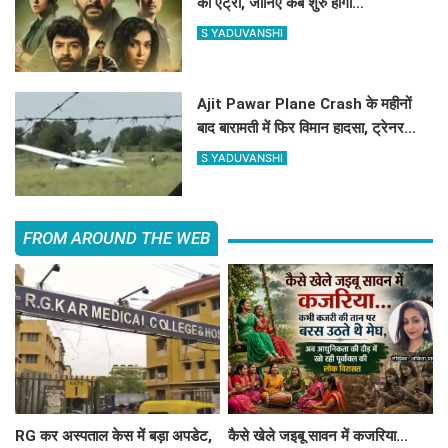
की एंट्री, जानिए कब शुरु होगी
साइकोलॉजिकल थ्रिलर वेब सिरीज की शूटिंग
S YADUVANSHI
?
Ajit Pawar Plane Crash के महीनों
बाद बारामती में फिर विमान हादसा, ट्रेनर
एयरक्राफ्ट क्रैश, पायलट सेफ
S YADUVANSHI
FROM AROUND THE WEB
RG कर अस्पताल केस में बड़ा अपडेट,
कैसे खेले जइबू सावन में कजरिया...