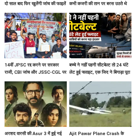
दो साल बाद फिर खुलेंगी जांच की फाइलें
कभी कजरी की तान पर बरस उठते थे
मेघ, अब आधुनिकता की दौड़ में खो रही
पूर्वांचल की लोक विरासत
14वीं JPSC रद्द करने पर सरकार
बच्चे ने नहीं पहनी सीटबेल्ट तो 24 घंटे
राजी, CBI जांच और JSSC-CGL पर
लेट हुई फ्लाइट, एक जिद ने बिगाड़ा पूरा
नहीं बनी बात, जारी रहेगा छात्र आंदोलन
शेड्यूल
अरशद वारसी की Asur 3 में हुई नई
Ajit Pawar Plane Crash के