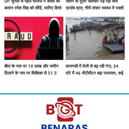
UP चुनाव से पहले भाजपा ने काशी की
सावन के दूसरे सोमवार पड़ रहा सोम
कमान रमेश सिंह को सौंपी, जानिए किसे
प्रदोष व्रत, गौरी-शंकर स्वरूप में भक्तों
मिली कौन सी जिम्मेदारी
दर्शन देंगे बाबा काशी विश्वनाथ, उमड़ेगा
आस्था का सैलाब
बीमा के नाम पर 10 लाख और जमीन
वाराणसी में तेजी से बढ़ रही गंगा, 24
दिलाने के नाम पर शिक्षिका से 51.5
घंटे में 46 सेंटीमीटर बढ़ा जलस्तर, कई
लाख की ठगी
घाट डूबे, शवदाह स्थलों तक पहुंचा पानी