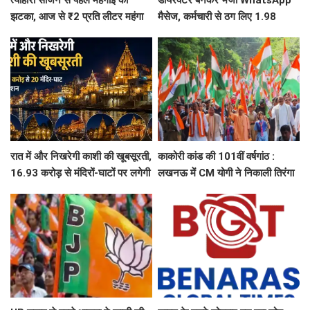
त्योहारी सीजन से पहले महंगाई का
डायरेक्टर बनकर भेजा WhatsApp
झटका, आज से ₹2 प्रति लीटर महंगा
मैसेज, कर्मचारी से ठग लिए 1.98
हुआ दूध
करोड़, फिर पुलिस ने दिमाग लगाकर
वापस दिला दिए 1.83 करोड़
रात में और निखरेगी काशी की खूबसूरती,
काकोरी कांड की 101वीं वर्षगांठ :
16.93 करोड़ से मंदिरों-घाटों पर लगेगी
लखनऊ में CM योगी ने निकाली तिरंगा
फसाड लाइटिंग
यात्रा, बच्चों संग ली सेल्फी