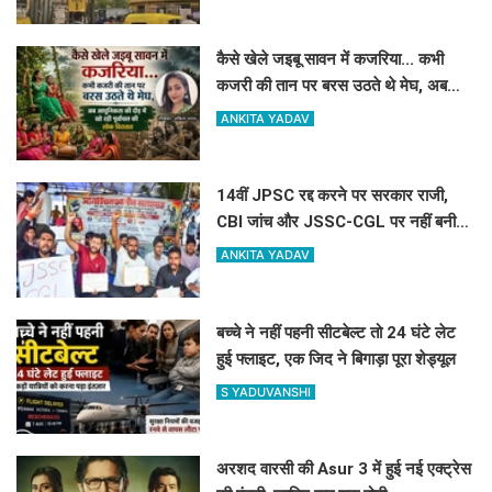
कैसे खेले जइबू सावन में कजरिया... कभी
कजरी की तान पर बरस उठते थे मेघ, अब
आधुनिकता की दौड़ में खो रही पूर्वांचल की
ANKITA YADAV
लोक विरासत
14वीं JPSC रद्द करने पर सरकार राजी,
CBI जांच और JSSC-CGL पर नहीं बनी
बात, जारी रहेगा छात्र आंदोलन
ANKITA YADAV
बच्चे ने नहीं पहनी सीटबेल्ट तो 24 घंटे लेट
हुई फ्लाइट, एक जिद ने बिगाड़ा पूरा शेड्यूल
S YADUVANSHI
अरशद वारसी की Asur 3 में हुई नई एक्ट्रेस