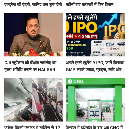
एक्ट्रेस की एंट्री, जानिए कब शुरु होगी
महीनों बाद बारामती में फिर विमान
साइकोलॉजिकल थ्रिलर वेब सिरीज की
हादसा, ट्रेनर एयरक्राफ्ट क्रैश,
शूटिंग ?
पायलट सेफ
CJI सूर्यकांत को दीक्षांत समारोह का
अगले हफ्ते खुलेंगे 9 IPO, जानें किसका
मुख्य अतिथि बनाने पर NALSAR
GMP सबसे ज्यादा, प्राइस, लॉट और
छात्रों का विरोध, जानिए क्या है वजह
तारीख
फुकेत-दिल्ली फ्लाइट में टर्बुलेंस से 17
पेट्रोल में इथेनॉल के बाद अब CNG में