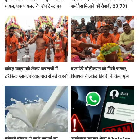
घायल, एक पायलट के डोप टेस्ट पर
बायोगैस मिलाने की तैयारी, 23,731
सवाल, Air India ने क्या कहा?
करोड़ की योजना को मंजूरी
कांवड़ यात्रा को लेकर वाराणसी में
दालमंडी चौड़ीकरण को मिली रफ्तार,
ट्रैफिक प्लान, रविवार रात से बड़े वाहनों
विधायक नीलकंठ तिवारी ने किया भूमि
का प्रवेश बंद
पूजन, 3 महीने में तैयार होगी मॉडल
सड़क