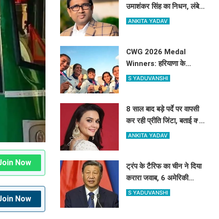
उमाशंकर सिंह का निधन, लंबे
समय से कैंसर से थे पीड़ित
ANKITA YADAV
CWG 2026 Medal
Winners: हरियाणा के
खिलाड़ियों को मिलेगा करोड़ों का
S YADUVANSHI
इनाम, सरकार ने किया बड़ा
एलान
8 साल बाद बड़े पर्दे पर वापसी
कर रही प्रीति जिंटा, बताई क्यों
बनाई थी फिल्मों से दूरी
ANKITA YADAV
Join Now
ट्रंप के टैरिफ का चीन ने दिया
करारा जवाब, 6 अमेरिकी
कंपनियां ब्लैकलिस्ट, ड्रोन
S YADUVANSHI
Join Now
एक्सपोर्ट पर भी सख्त