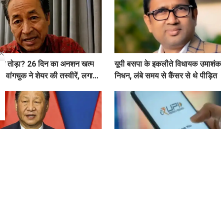
ादा तोड़ा? 26 दिन का अनशन खत्म
यूपी बसपा के इकलौते विधायक उमाशंक
 वांगचुक ने शेयर की तस्वीरें, लगाए
निधन, लंबे समय से कैंसर से थे पीड़ित
ा चीन ने दिया करारा जवाब, 6
तैयार हो जाइये: ₹2,000 से ज्यादा के U
 ब्लैकलिस्ट, ड्रोन एक्सपोर्ट पर भी
लगेगा चार्ज, जानिए- UPI पेमेंट को लेकर