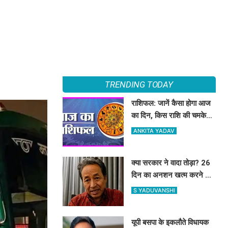
TRENDING TODAY
राशिफल: जानें कैसा होगा आज
का दिन, किस राशि की चमकेगी
किस्मत
ANKITA YADAV
क्या सरकार ने वादा तोड़ा? 26
दिन का अनशन खत्म करने के
बाद सोनम वांगचुक ने शेयर की
S YADUVANSHI
तस्वीरें, लगाए बड़े आरोप
यूपी बसपा के इकलौते विधायक