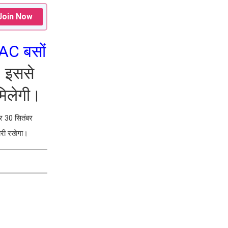
Join Now
AC बसों
। इससे
िलेगी।
र 30 सितंबर
जारी रखेगा।