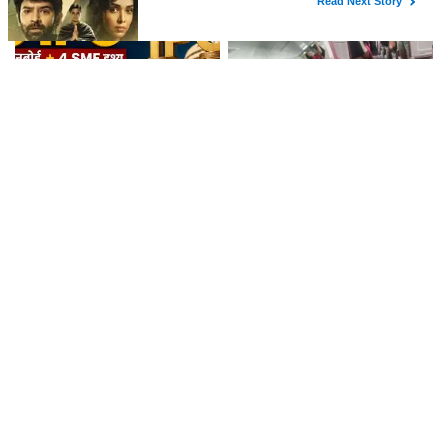
अगले हफ्ते खुलेंगे 9 IPO, जानें किसका
फुकेत-दिल्ली फ्लाइट में टर्बुलेंस से 17
GMP सबसे ज्यादा, प्राइस, लॉट और
घायल, एक पायलट के डोप टेस्ट पर
तारीख
सवाल, Air India ने क्या कहा?
पेट्रोल में इथेनॉल के बाद अब CNG में
कांवड़ यात्रा को लेकर वाराणसी में
बायोगैस मिलाने की तैयारी, 23,731
ट्रैफिक प्लान, रविवार रात से बड़े वाहनों
करोड़ की योजना को मंजूरी
का प्रवेश बंद