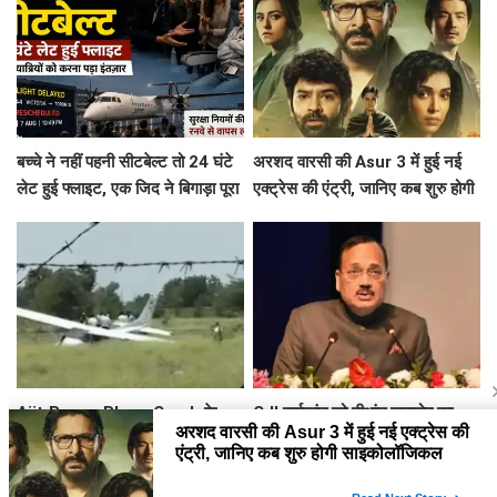
बच्चे ने नहीं पहनी सीटबेल्ट तो 24 घंटे
अरशद वारसी की Asur 3 में हुई नई
लेट हुई फ्लाइट, एक जिद ने बिगाड़ा पूरा
एक्ट्रेस की एंट्री, जानिए कब शुरु होगी
शेड्यूल
साइकोलॉजिकल थ्रिलर वेब सिरीज की
शूटिंग ?
Ajit Pawar Plane Crash के
CJI सूर्यकांत को दीक्षांत समारोह का
महीनों बाद बारामती में फिर विमान
मुख्य अतिथि बनाने पर NALSAR
हादसा, ट्रेनर एयरक्राफ्ट क्रैश,
छात्रों का विरोध, जानिए क्या है वजह
पायलट सेफ