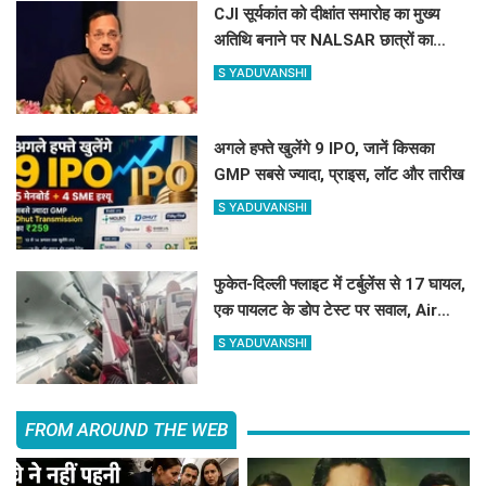
CJI सूर्यकांत को दीक्षांत समारोह का मुख्य
अतिथि बनाने पर NALSAR छात्रों का
विरोध, जानिए क्या है वजह
S YADUVANSHI
अगले हफ्ते खुलेंगे 9 IPO, जानें किसका
GMP सबसे ज्यादा, प्राइस, लॉट और तारीख
S YADUVANSHI
फुकेत-दिल्ली फ्लाइट में टर्बुलेंस से 17 घायल,
एक पायलट के डोप टेस्ट पर सवाल, Air
India ने क्या कहा?
S YADUVANSHI
FROM AROUND THE WEB