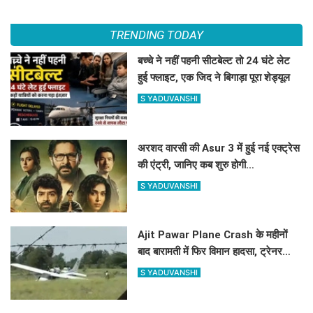
TRENDING TODAY
बच्चे ने नहीं पहनी सीटबेल्ट तो 24 घंटे लेट
हुई फ्लाइट, एक जिद ने बिगाड़ा पूरा शेड्यूल
S YADUVANSHI
अरशद वारसी की Asur 3 में हुई नई एक्ट्रेस
की एंट्री, जानिए कब शुरु होगी
साइकोलॉजिकल थ्रिलर वेब सिरीज की शूटिंग
S YADUVANSHI
?
Ajit Pawar Plane Crash के महीनों
बाद बारामती में फिर विमान हादसा, ट्रेनर
एयरक्राफ्ट क्रैश, पायलट सेफ
S YADUVANSHI