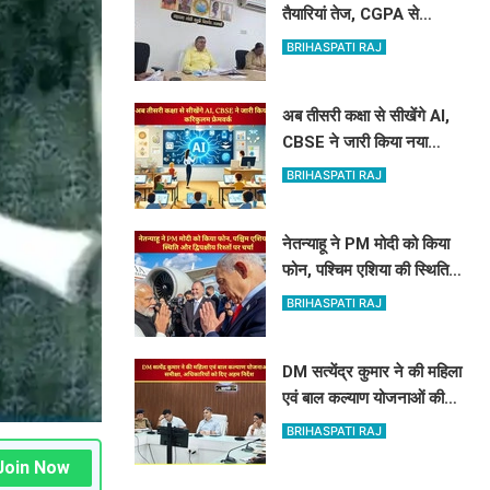
तैयारियां तेज, CGPA से
प्रतिशत तय करने का नया
BRIHASPATI RAJ
नियम लागू
अब तीसरी कक्षा से सीखेंगे AI,
CBSE ने जारी किया नया
करिकुलम फ्रेमवर्क
BRIHASPATI RAJ
नेतन्याहू ने PM मोदी को किया
फोन, पश्चिम एशिया की स्थिति
और द्विपक्षीय रिश्तों पर चर्चा
BRIHASPATI RAJ
DM सत्येंद्र कुमार ने की महिला
एवं बाल कल्याण योजनाओं की
समीक्षा, अधिकारियों को दिए
BRIHASPATI RAJ
अहम निर्देश
Join Now