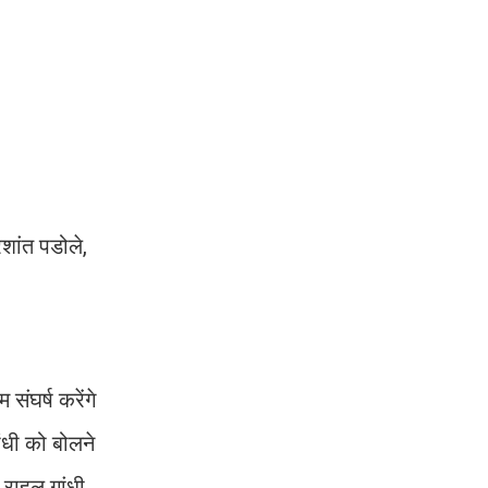
रशांत पडोले,
संघर्ष करेंगे
ांधी को बोलने
राहुल गांधी