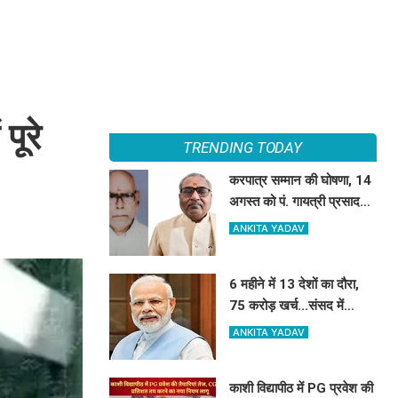
पूरे
TRENDING TODAY
करपात्र सम्मान की घोषणा, 14
अगस्त को पं. गायत्री प्रसाद
पाण्डेय और डॉ. श्रीप्रकाश
ANKITA YADAV
मिश्र करपात्र गौरव से होंगे
सम्मानित
6 महीने में 13 देशों का दौरा,
75 करोड़ खर्च...संसद में
सरकार ने पेश किए PM मोदी
ANKITA YADAV
की विदेश यात्रा के आकड़े
काशी विद्यापीठ में PG प्रवेश की