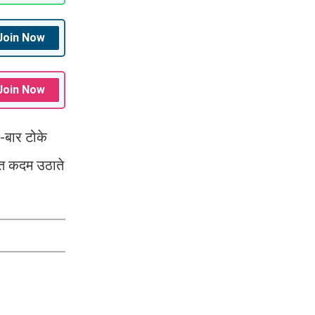
Join Now
Join Now
र-बार टोके
्त कदम उठाते