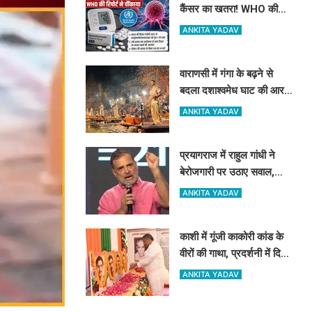
कैंसर का खतरा! WHO की
रिपोर्ट ने चौंकाया
ANKITA YADAV
वाराणसी में गंगा के बढ़ने से
बदला दशाश्वमेध घाट की आरती
का स्थल, 15 फीट पीछे
ANKITA YADAV
हुई आरती
प्रयागराज में राहुल गांधी ने
बेरोजगारी पर उठाए सवाल,
बोले- '1 हजार युवाओं में सिर्फ
ANKITA YADAV
12 को स्थायी नौकरी'...
काशी में गूंजी काकोरी कांड के
वीरों की गाथा, प्रदर्शनी में दिखी
क्रांतिकारियों की शौर्य और
ANKITA YADAV
बलिदान की कहानी