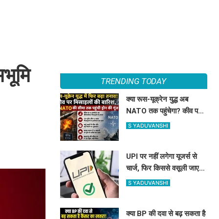
मभूमि
TRENDING TODAY
क्या रूस-यूक्रेन युद्ध अब
NATO तक पहुंचेगा? कीव पर
मिसाइल और ड्रोन अटैक,
S YADUVANSHI
काला सागर में भी तनाव
UPI पर नहीं लगेगा यूजर्स से
चार्ज, फिर किससे वसूली जाएगी
फीस? सरकार ने दिया बड़ा
S YADUVANSHI
अपडेट
क्या BP की दवा से बढ़ सकता है