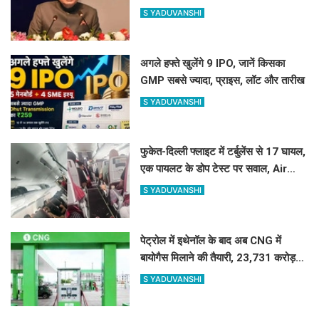
विरोध, जानिए क्या है वजह
S YADUVANSHI
अगले हफ्ते खुलेंगे 9 IPO, जानें किसका
GMP सबसे ज्यादा, प्राइस, लॉट और तारीख
S YADUVANSHI
फुकेत-दिल्ली फ्लाइट में टर्बुलेंस से 17 घायल,
एक पायलट के डोप टेस्ट पर सवाल, Air
India ने क्या कहा?
S YADUVANSHI
पेट्रोल में इथेनॉल के बाद अब CNG में
बायोगैस मिलाने की तैयारी, 23,731 करोड़
की योजना को मंजूरी
S YADUVANSHI