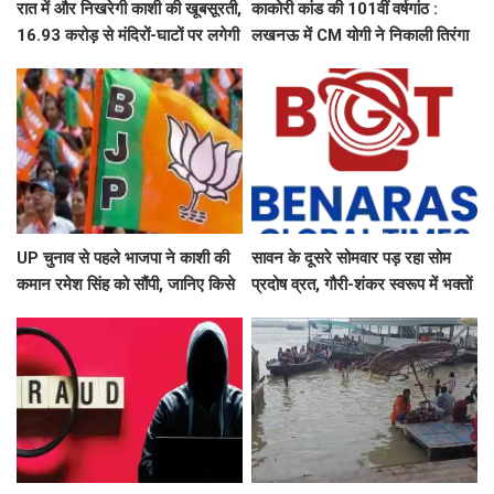
रात में और निखरेगी काशी की खूबसूरती,
काकोरी कांड की 101वीं वर्षगांठ :
16.93 करोड़ से मंदिरों-घाटों पर लगेगी
लखनऊ में CM योगी ने निकाली तिरंगा
फसाड लाइटिंग
यात्रा, बच्चों संग ली सेल्फी
UP चुनाव से पहले भाजपा ने काशी की
सावन के दूसरे सोमवार पड़ रहा सोम
कमान रमेश सिंह को सौंपी, जानिए किसे
प्रदोष व्रत, गौरी-शंकर स्वरूप में भक्तों
मिली कौन सी जिम्मेदारी
दर्शन देंगे बाबा काशी विश्वनाथ, उमड़ेगा
आस्था का सैलाब