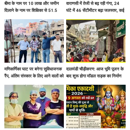
बीमा के नाम पर 10 लाख और जमीन
वाराणसी में तेजी से बढ़ रही गंगा, 24
दिलाने के नाम पर शिक्षिका से 51.5
घंटे में 46 सेंटीमीटर बढ़ा जलस्तर, कई
लाख की ठगी
घाट डूबे, शवदाह स्थलों तक पहुंचा पानी
मणिकर्णिका घाट पर बनेगा सुविधाजनक
दालमंडी चौड़ीकरण: आज भूमि पूजन के
रैंप, अंतिम संस्कार के लिए आने वालों को
बाद शुरू होगा मॉडल सड़क का निर्माण
नहीं होगी दिक्कत
कार्य, 181 मकानों और 6 मस्जिदों के
हिस्से हटाए गए