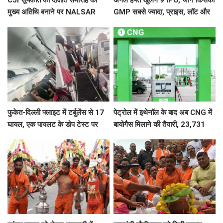
CJI सूर्यकांत को दीक्षांत समारोह का
अगले हफ्ते खुलेंगे 9 IPO, जानें किसका
मुख्य अतिथि बनाने पर NALSAR
GMP सबसे ज्यादा, प्राइस, लॉट और
छात्रों का विरोध, जानिए क्या है वजह
तारीख
फुकेत-दिल्ली फ्लाइट में टर्बुलेंस से 17
पेट्रोल में इथेनॉल के बाद अब CNG में
घायल, एक पायलट के डोप टेस्ट पर
बायोगैस मिलाने की तैयारी, 23,731
सवाल, Air India ने क्या कहा?
करोड़ की योजना को मंजूरी