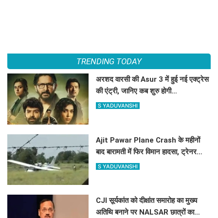
TRENDING TODAY
अरशद वारसी की Asur 3 में हुई नई एक्ट्रेस
की एंट्री, जानिए कब शुरु होगी
साइकोलॉजिकल थ्रिलर वेब सिरीज की शूटिंग
S YADUVANSHI
?
Ajit Pawar Plane Crash के महीनों
बाद बारामती में फिर विमान हादसा, ट्रेनर
एयरक्राफ्ट क्रैश, पायलट सेफ
S YADUVANSHI
CJI सूर्यकांत को दीक्षांत समारोह का मुख्य
अतिथि बनाने पर NALSAR छात्रों का