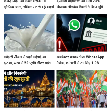
कांवड़ यात्रा को लेकर वाराणसी में
दालमंडी चौड़ीकरण को मिली रफ्तार,
ट्रैफिक प्लान, रविवार रात से बड़े वाहनों
विधायक नीलकंठ तिवारी ने किया भूमि
का प्रवेश बंद
पूजन, 3 महीने में तैयार होगी मॉडल
सड़क
त्योहारी सीजन से पहले महंगाई का
डायरेक्टर बनकर भेजा WhatsApp
झटका, आज से ₹2 प्रति लीटर महंगा
मैसेज, कर्मचारी से ठग लिए 1.98
हुआ दूध
करोड़, फिर पुलिस ने दिमाग लगाकर
वापस दिला दिए 1.83 करोड़