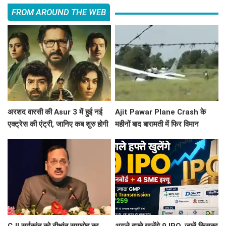
FROM AROUND THE WEB
अरशद वारसी की Asur 3 में हुई नई
Ajit Pawar Plane Crash के
एक्ट्रेस की एंट्री, जानिए कब शुरु होगी
महीनों बाद बारामती में फिर विमान
साइकोलॉजिकल थ्रिलर वेब सिरीज की
हादसा, ट्रेनर एयरक्राफ्ट क्रैश,
शूटिंग ?
पायलट सेफ