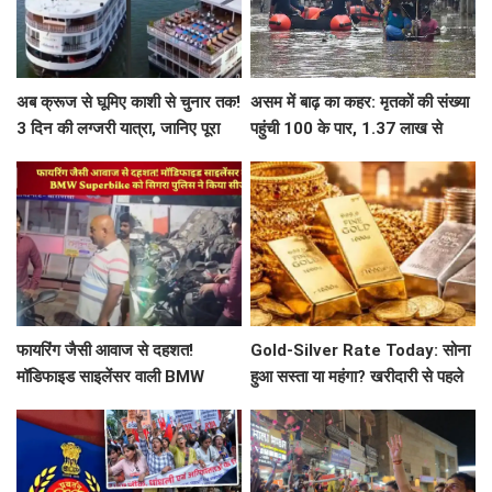
अब क्रूज से घूमिए काशी से चुनार तक!
असम में बाढ़ का कहर: मृतकों की संख्या
3 दिन की लग्जरी यात्रा, जानिए पूरा
पहुंची 100 के पार, 1.37 लाख से
प्लान
ज्यादा लोग प्रभावित
फायरिंग जैसी आवाज से दहशत!
Gold-Silver Rate Today: सोना
मॉडिफाइड साइलेंसर वाली BMW
हुआ सस्ता या महंगा? खरीदारी से पहले
Superbike को सिगरा पुलिस ने किया
जानें आज का लेटेस्ट रेट
सीज