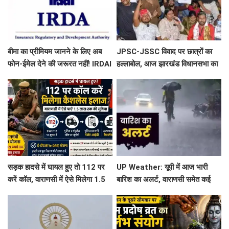
बीमा का प्रीमियम जानने के लिए अब
JPSC-JSSC विवाद पर छात्रों का
फोन-ईमेल देने की जरूरत नहीं! IRDAI
हल्लाबोल, आज झारखंड विधानसभा का
ने कंपनियों को लगाई फटकार
घेराव; रांची में हाई अलर्ट
सड़क हादसे में घायल हुए तो 112 पर
UP Weather: यूपी में आज भारी
करें कॉल, वाराणसी में ऐसे मिलेगा 1.5
बारिश का अलर्ट, वाराणसी समेत कई
लाख तक कैशलेस इलाज
जिलों में बरसेंगे बादल