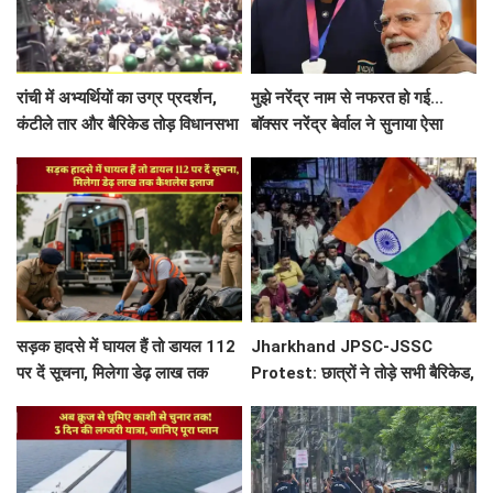
रांची में अभ्यर्थियों का उग्र प्रदर्शन,
मुझे नरेंद्र नाम से नफरत हो गई...
कंटीले तार और बैरिकेड तोड़ विधानसभा
बॉक्सर नरेंद्र बेर्वाल ने सुनाया ऐसा
के करीब पहुंचे छात्र; पुलिस ने किया
मजेदार किस्सा- PM मोदी भी नहीं रोक
लाठीचार्ज
पाए अपनी हंसी
सड़क हादसे में घायल हैं तो डायल 112
Jharkhand JPSC-JSSC
पर दें सूचना, मिलेगा डेढ़ लाख तक
Protest: छात्रों ने तोड़े सभी बैरिकेड,
कैशलेस इलाज
विधानसभा के करीब पहुंचे, पुलिस ने
छोड़ा वाटर कैनन