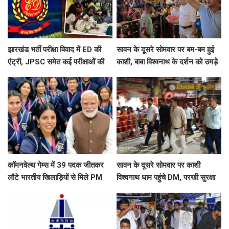
झारखंड भर्ती परीक्षा विवाद में ED की
सावन के दूसरे सोमवार पर बम-बम हुई
एंट्री, JPSC समेत कई परीक्षाओं की
काशी, बाबा विश्वनाथ के दर्शन को उमड़े
जांच शुरू, 17वें दिन भी छात्रों का
शिवभक्त, अफसरों ने की पुष्पवर्षा
आंदोलन जारी ​​​​​​​
कॉमनवेल्थ गेम्स में 39 पदक जीतकर
सावन के दूसरे सोमवार पर काशी
लौटे भारतीय खिलाड़ियों से मिले PM
विश्वनाथ धाम पहुंचे DM, परखी सुरक्षा
मोदी, बोले- जो खेलेगा, वो खिलेगा
व्यवस्था, श्रद्धालुओं से लिया फीडबैक