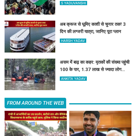
करीब पहुंचे, पुलिस ने छोड़ा वाटर कैनन
S YADUVANSHI
अब क्रूज से घूमिए काशी से चुनार तक! 3
दिन की लग्जरी यात्रा, जानिए पूरा प्लान
HARSH YADAV
असम में बाढ़ का कहर: मृतकों की संख्या पहुंची
100 के पार, 1.37 लाख से ज्यादा लोग
प्रभावित
ANKITA YADAV
FROM AROUND THE WEB