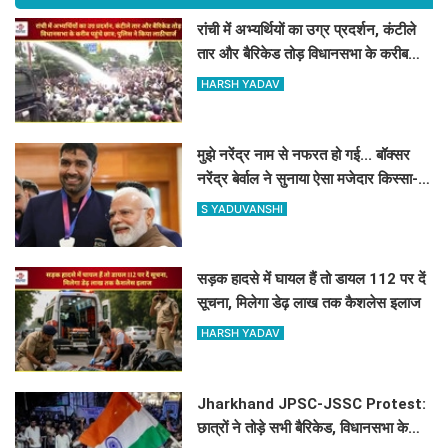
रांची में अभ्यर्थियों का उग्र प्रदर्शन, कंटीले
तार और बैरिकेड तोड़ विधानसभा के करीब
पहुंचे छात्र; पुलिस ने किया लाठीचार्ज
HARSH YADAV
मुझे नरेंद्र नाम से नफरत हो गई... बॉक्सर
नरेंद्र बेर्वाल ने सुनाया ऐसा मजेदार किस्सा-
PM मोदी भी नहीं रोक पाए अपनी हंसी
S YADUVANSHI
सड़क हादसे में घायल हैं तो डायल 112 पर दें
सूचना, मिलेगा डेढ़ लाख तक कैशलेस इलाज
HARSH YADAV
Jharkhand JPSC-JSSC Protest:
छात्रों ने तोड़े सभी बैरिकेड, विधानसभा के