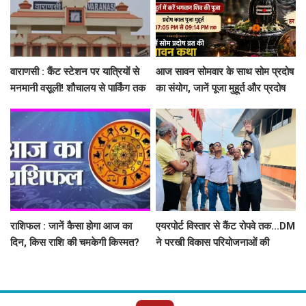
वाराणसी : कैंट स्टेशन पर यात्रियों से
आज सावन सोमवार के साथ सोम प्रदोष
मनमानी वसूली! शौचालय से पार्किंग तक
का संयोग, जानें पूजा मुहूर्त और प्रदोष
गड़बड़ी, तीन ठेकेदारों पर 1 लाख
व्रत कथा
जुर्माना
राशिफल : जानें कैसा होगा आज का
एयरपोर्ट विस्तार से कैंट रोपवे तक...DM
दिन, किस राशि की चमकेगी किस्मत?
ने परखी विकास परियोजनाओं की
रफ्तार, निर्माण कार्य तेज के दिए निर्देश