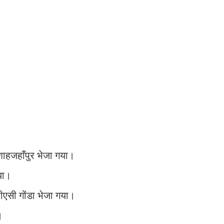
े शाहजहाँपुर भेजा गया।
या।
पीएसी गोंडा भेजा गया।
।