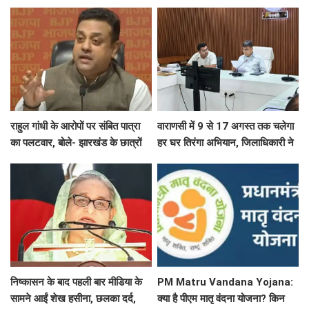
प्राइज मनी की अपने नाम
हरिश्चंद्र घाट पर दी गई जल समाधि
राहुल गांधी के आरोपों पर संबित पात्रा
वाराणसी में 9 से 17 अगस्त तक चलेगा
का पलटवार, बोले- झारखंड के छात्रों
हर घर तिरंगा अभियान, जिलाधिकारी ने
का दर्द समझें, मासूमों के कंधे पर
तैयारियों की समीक्षा
बंदूक...
निष्कासन के बाद पहली बार मीडिया के
PM Matru Vandana Yojana:
सामने आईं शेख हसीना, छलका दर्द,
क्या है पीएम मातृ वंदना योजना? किन