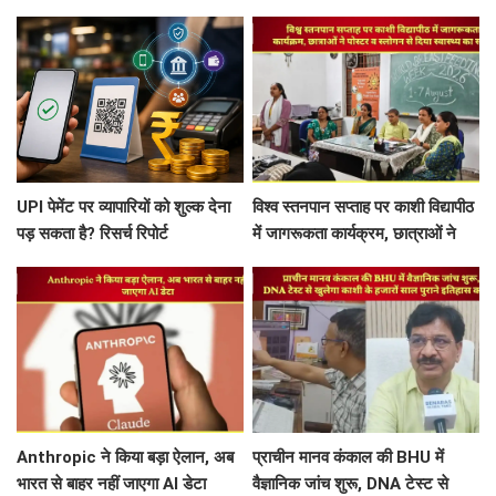
बोलीं- ये वो बांग्लादेश नहीं है...
महिलाओं को मिलता है इसका लाभ, जानें
पूरी डिटेल
UPI पेमेंट पर व्यापारियों को शुल्क देना
विश्व स्तनपान सप्ताह पर काशी विद्यापीठ
पड़ सकता है? रिसर्च रिपोर्ट
में जागरूकता कार्यक्रम, छात्राओं ने
पोस्टर व स्लोगन से दिया स्वास्थ्य का
संदेश
Anthropic ने किया बड़ा ऐलान, अब
प्राचीन मानव कंकाल की BHU में
भारत से बाहर नहीं जाएगा AI डेटा
वैज्ञानिक जांच शुरू, DNA टेस्ट से