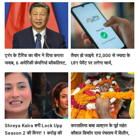
का इनाम, सरकार ने किया बड़ा एलान
से दूरी
ट्रंप के टैरिफ का चीन ने दिया करारा
तैयार हो जाइये: ₹2,000 से ज्यादा के
जवाब, 6 अमेरिकी कंपनियां ब्लैकलिस्ट,
UPI पेमेंट पर लगेगा चार्ज,
ड्रोन एक्सपोर्ट पर भी सख्त
जानिए- UPI पेमेंट को लेकर 5 बड़ी बातें
Shreya Kalra बनी Lock Upp
करतालिया बाबा आश्रम के पूर्व महंत
Season 2 की विनर! 1 करोड़ की
कौशल किशोर दास पंचतत्व में विलीन,