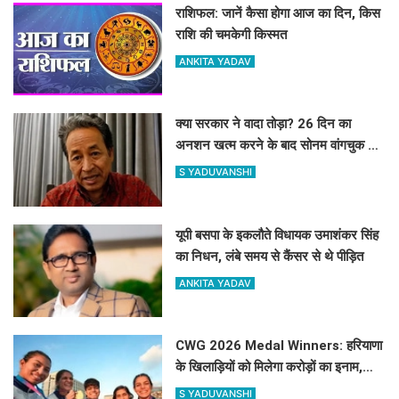
राशिफल: जानें कैसा होगा आज का दिन, किस
राशि की चमकेगी किस्मत
ANKITA YADAV
क्या सरकार ने वादा तोड़ा? 26 दिन का
अनशन खत्म करने के बाद सोनम वांगचुक ने
शेयर की तस्वीरें, लगाए बड़े आरोप
S YADUVANSHI
यूपी बसपा के इकलौते विधायक उमाशंकर सिंह
का निधन, लंबे समय से कैंसर से थे पीड़ित
ANKITA YADAV
CWG 2026 Medal Winners: हरियाणा
के खिलाड़ियों को मिलेगा करोड़ों का इनाम,
सरकार ने किया बड़ा एलान
S YADUVANSHI