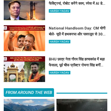
फैक्ट्रियां, रोबोट करेंगे काम; स्पेस में AI डेटा
सेंटर भी बनाएगी SpaceX
HARSH YADAV
National Handloom Day: CM योगी
बोले- यूपी में हथकरघा और पावरलूम से 30
लाख लोगों को रोजगार, कारीगरों के उत्थान के
HARSH YADAV
लिए...
BHU छात्र नेता गौरव सिंह हत्याकांड में बड़ा
फैसला, पूर्व चीफ प्रॉक्टर रोयना सिंह बनीं
आरोपी
HARSH YADAV
FROM AROUND THE WEB