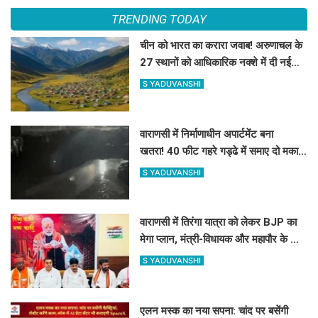
TRENDING TODAY
चीन को भारत का करारा जवाब! अरुणाचल के
27 स्थानों को आधिकारिक नक्शे में दी नई
पहचान
S YADUVANSHI
वाराणसी में निर्माणाधीन अपार्टमेंट बना
खतरा! 40 फीट गहरे गड्ढे में समाए दो मकानों
के हिस्से, तीन लोग हिरासत में
S YADUVANSHI
वाराणसी में तिरंगा यात्रा को लेकर BJP का
मेगा प्लान, मंत्री-विधायक और महापौर के साथ
बनी रणनीति
S YADUVANSHI
एलन मस्क का नया सपना: चांद पर बसेंगी