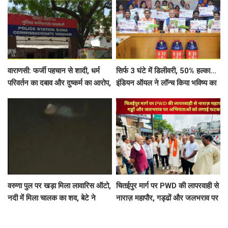
वाराणसी: फर्जी पहचान से शादी, धर्म
सिर्फ 3 घंटे में डिलीवरी, 50% हल्का...
परिवर्तन का दबाव और दुष्कर्म का आरोप,
इंडियन ऑयल ने लॉन्च किया भविष्य का
5 पर मुकदमा दर्ज
LPG सिलेंडर
वरुणा पुल पर खड़ा मिला लावारिस ऑटो,
चितईपुर मार्ग पर PWD की लापरवाही से
नदी में मिला चालक का शव, बेटे ने
नाराज़ महापौर, गड्ढों और जलभराव पर
लगाए गंभीर आरोप
अभियंताओं को लगाई फटकार