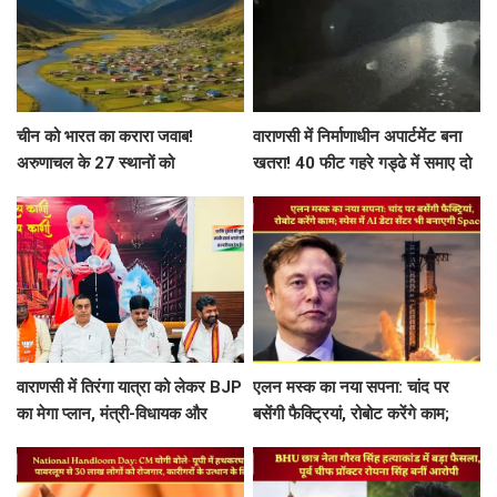
चीन को भारत का करारा जवाब!
वाराणसी में निर्माणाधीन अपार्टमेंट बना
अरुणाचल के 27 स्थानों को
खतरा! 40 फीट गहरे गड्ढे में समाए दो
आधिकारिक नक्शे में दी नई पहचान
मकानों के हिस्से, तीन लोग हिरासत में
वाराणसी में तिरंगा यात्रा को लेकर BJP
एलन मस्क का नया सपना: चांद पर
का मेगा प्लान, मंत्री-विधायक और
बसेंगी फैक्ट्रियां, रोबोट करेंगे काम;
महापौर के साथ बनी रणनीति
स्पेस में AI डेटा सेंटर भी बनाएगी
SpaceX