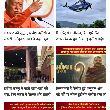
Gen Z की सुनूंगा, आदेश नहीं संवाद
बिना पेट्रोल-डीजल, बिना एथेनॉल...
जरूरी... मोहन भागवत ने कहा- युवा
उत्तराखंड के युवा ने बनाई देसी फ्लाइंग
प्रदर्शनकारियों को 'देशविरोधी' कहना
कार, टेस्ट फ्लाइट का वीडियो वायरल
गलत
8वीं के छात्र ने पहले दादा-दादी को
सिनेमाघरों में रिलीज हुई 'हनुमान अंश',
मारा, फिर स्कूल में शिक्षक और छात्रों
बड़े पर्दे पर जीवंत हुई नीब करौरी बाबा की
को भूना, खुद को भी मारी गोली
प्रेरक आध्यात्मिक गाथा