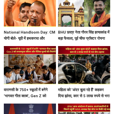
National Handloom Day: CM
BHU छात्र नेता गौरव सिंह हत्याकांड में
योगी बोले- यूपी में हथकरघा और
बड़ा फैसला, पूर्व चीफ प्रॉक्टर रोयना
पावरलूम से 30 लाख लोगों को रोजगार,
सिंह बनीं आरोपी
कारीगरों के उत्थान के लिए...
वाराणसी के 750+ स्कूलों में बनेंगे
महिला को 'अंदर बुला रहे हैं' कहकर
'भागवत गीता क्लब', Gen Z को
दिया झांसा, कार से 5 लाख रुपये से भरा
तनावमुक्त जीवन और नैतिक मूल्यों की
बैग उड़ाया
मिलेगी सीख